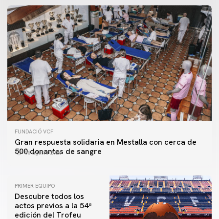
FUNDACIÓ VCF
Gran respuesta solidaria en Mestalla con cerca de
500 donantes de sangre
06 agosto 2026
PRIMER EQUIPO
Descubre todos los
actos previos a la 54ª
edición del Trofeu