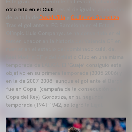
Este gran rendimiento le ha llevado a alcanzar
otro hito en el Club
y es el de igualar a leyendas
de la talla de
David Villa
y
Guillermo Gorostiza
.
Tras el gol ante el FC Barcelona en el Estadi
Olímpic Lluís Companys, se ha convertido en el
tercer jugador en la historia del Valencia CF en
marcar en el estadio del combinado culé, del
Real Madrid CF y del Athletic Club en una misma
temporada de LALIGA. El ‘Guaje’ consiguió este
objetivo en su primera temporada (2005-2006) y
en la de 2007-2008 -aunque el gol ante el Barça
fue en Copa- (campaña de la consecución de la
Copa del Rey); Gorostiza, en su segunda
temporada (1941-1942, se logró la Liga).