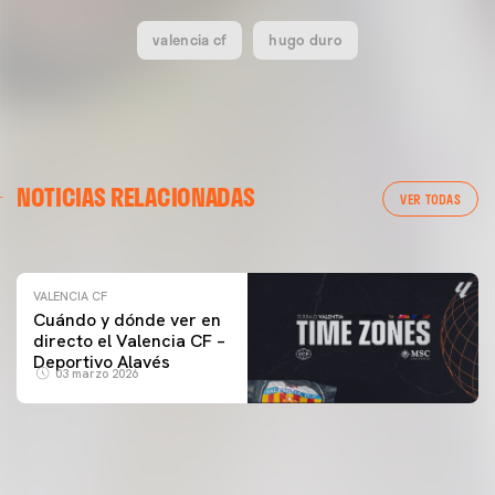
valencia cf
hugo duro
VALENCIA CF
NOTICIAS RELACIONADAS
ENTRENAMIENTO DEL VALENCIA CF 04/03/26
VER TODAS
04 marzo 2026
VALENCIA CF
Cuándo y dónde ver en
directo el Valencia CF –
Deportivo Alavés
03 marzo 2026