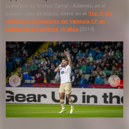
lucha por el ‘trofeo Zarra’-. Además, en el
pasado mes de marzo, entró en el
‘top 3’
del
ránking de goleadores del Valencia CF en
LALIGA de los últimos 10 años
(2014).