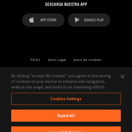
DESCARGA NUESTRA APP
FAQ's
Aviso Legal
Aviso de cookies
Cookies Settings
Contactos
Prensa
By clicking “Accept All Cookies”, you agree to the storing
of cookies on your device to enhance site navigation,
Ley Transparencia
Política de Privacidad
analyze site usage, and assist in our marketing efforts.
Accesibilidad
Cookies Settings
Reject All
Ninguna parte de esta página puede ser reproducida sin el permiso del Valencia
CF © 2026 Valencia CF.