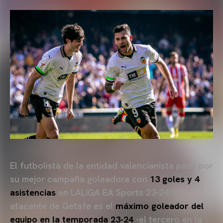
El futbolista de la entidad valencianista pasa por
su mejor campaña goleadora con
13 goles y 4
asistencias
en LALIGA EA Sports 23-24. El
atacante de Getafe es el
máximo goleador del
equipo en la temporada 23-24
-el tercero en la