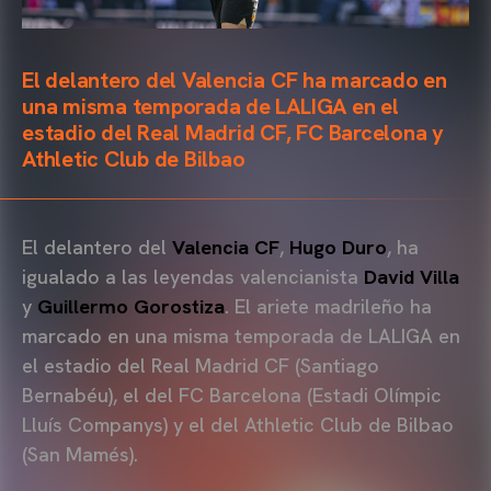
El delantero del Valencia CF ha marcado en
una misma temporada de LALIGA en el
estadio del Real Madrid CF, FC Barcelona y
Athletic Club de Bilbao
El delantero del
Valencia CF
,
Hugo Duro
, ha
igualado a las leyendas valencianista
David Villa
y
Guillermo Gorostiza
. El ariete madrileño ha
marcado en una misma temporada de LALIGA en
el estadio del Real Madrid CF (Santiago
Bernabéu), el del FC Barcelona (Estadi Olímpic
Lluís Companys) y el del Athletic Club de Bilbao
(San Mamés).