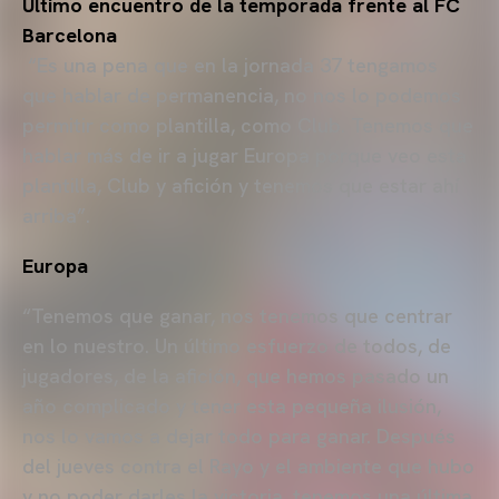
Último encuentro de la temporada frente al FC
Barcelona
“Es una pena que en la jornada 37 tengamos
que hablar de permanencia, no nos lo podemos
permitir como plantilla, como Club. Tenemos que
hablar más de ir a jugar Europa porque veo esta
plantilla, Club y afición y tenemos que estar ahí
arriba”.
Europa
“Tenemos que ganar, nos tenemos que centrar
en lo nuestro. Un último esfuerzo de todos, de
jugadores, de la afición, que hemos pasado un
año complicado y tener esta pequeña ilusión,
nos lo vamos a dejar todo para ganar. Después
del jueves contra el Rayo y el ambiente que hubo
y no poder darles la victoria, tenemos una última