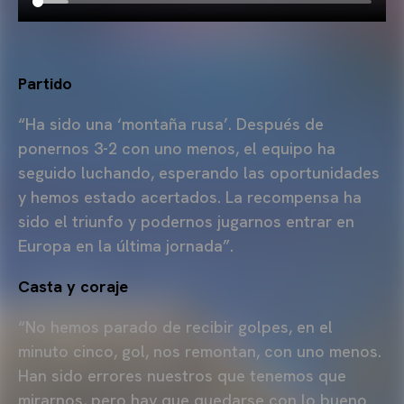
Partido
“Ha sido una ‘montaña rusa’. Después de
ponernos 3-2 con uno menos, el equipo ha
seguido luchando, esperando las oportunidades
y hemos estado acertados. La recompensa ha
sido el triunfo y podernos jugarnos entrar en
Europa en la última jornada”.
Casta y coraje
“No hemos parado de recibir golpes, en el
minuto cinco, gol, nos remontan, con uno menos.
Han sido errores nuestros que tenemos que
mirarnos, pero hay que quedarse con lo bueno