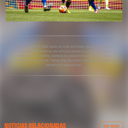
Copyright 2013-2025 Valencia Club de Fútbol. Se permite el uso
del contenido editorial del artículo siempre y cuando se haga
referencia a su fuente, además de contener el siguiente enlace:
www.valenciacf.com. Fotografías de Lázaro de la Peña, no se
permite su reutilización.
VALENCIA CF
NOTICIAS RELACIONADAS
ENTRENAMIENTO DEL VALENCIA CF 04/03/26
VER TODAS