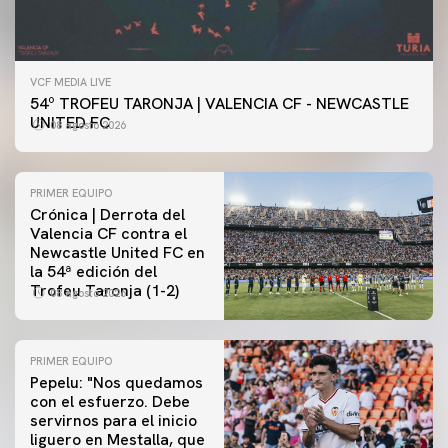
VCF MEDIA LIVE
54º TROFEU TARONJA | VALENCIA CF - NEWCASTLE
UNITED FC
08 agosto 2026
PRIMER EQUIPO
Crónica | Derrota del
Valencia CF contra el
Newcastle United FC en
la 54ª edición del
Trofeu Taronja (1-2)
08 agosto 2026
PRIMER EQUIPO
Pepelu: "Nos quedamos
con el esfuerzo. Debe
servirnos para el inicio
PRIMER EQUIPO
liguero en Mestalla, que