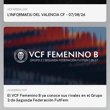
VCF MEDIA LIVE
L'INFORMATIU DEL VALENCIA CF - 07/08/26
07 agosto 2026
ACADEMIA VCF
PRIMER EQUIPO
El VCF Femenino B ya conoce sus rivales en el Grupo
ENTRENAMIENTO DEL VALENCIA CF 7/8/2026
2 de Segunda Federación FutFem
07 agosto 2026
07 agosto 2026