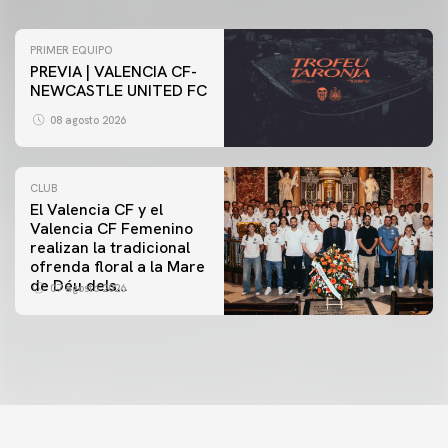
PRIMER EQUIPO
PREVIA | VALENCIA CF-
NEWCASTLE UNITED FC
08 agosto 2026
CLUB
El Valencia CF y el
Valencia CF Femenino
realizan la tradicional
ofrenda floral a la Mare
de Déu dels
07 agosto 2026
Desamparats