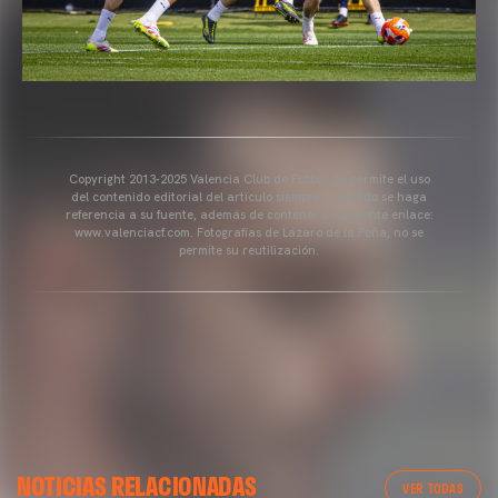
Copyright 2013-2025 Valencia Club de Fútbol. Se permite el uso
del contenido editorial del artículo siempre y cuando se haga
referencia a su fuente, además de contener el siguiente enlace:
www.valenciacf.com. Fotografías de Lázaro de la Peña, no se
permite su reutilización.
VALENCIA CF
NOTICIAS RELACIONADAS
ENTRENAMIENTO DEL VALENCIA CF 04/03/26
VER TODAS