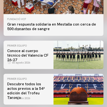
FUNDACIÓ VCF
Gran respuesta solidaria en Mestalla con cerca de
500 donantes de sangre
06 agosto 2026
PRIMER EQUIPO
Conoce al cuerpo
técnico del Valencia CF
26-27
06 agosto 2026
PRIMER EQUIPO
Descubre todos los
actos previos a la 54ª
edición del Trofeu
Taronja
06 agosto 2026