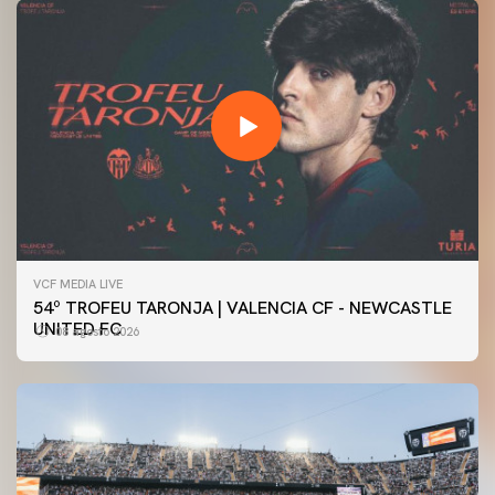
VCF MEDIA LIVE
54º TROFEU TARONJA | VALENCIA CF - NEWCASTLE
UNITED FC
08 agosto 2026