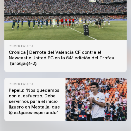
PRIMER EQUIPO
Crónica | Derrota del Valencia CF contra el
Newcastle United FC en la 54ª edición del Trofeu
Taronja (1-2)
08 agosto 2026
PRIMER EQUIPO
Pepelu: "Nos quedamos
con el esfuerzo. Debe
servirnos para el inicio
PRIMER EQUIPO
liguero en Mestalla, que
Las fotos del Valencia CF-Newcastle United FC
PRIMER EQUIPO
lo estamos esperando"
08 agosto 2026
MESTALLA 📍
08 agosto 2026
08 agosto 2026