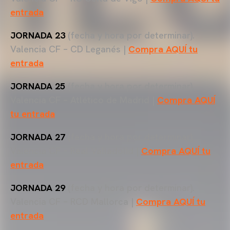
entrada
JORNADA 23
(fecha y hora por determinar).
Valencia CF – CD Leganés |
Compra AQUÍ tu
entrada
JORNADA 25
(fecha y hora por determinar).
Valencia CF – Atlético de Madrid |
Compra AQUÍ
tu entrada
JORNADA 27
(fecha y hora por determinar).
Valencia CF – Real Valladolid |
Compra AQUÍ tu
entrada
JORNADA 29
(fecha y hora por determinar).
Valencia CF – RCD Mallorca |
Compra AQUÍ tu
entrada