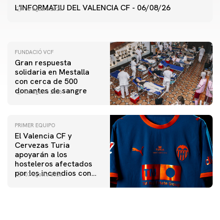
ENTRENAMIENTO DEL VALENCIA CF 6/8/2026
L'INFORMATIU DEL VALENCIA CF - 06/08/26
06 agosto 2026
06 agosto 2026
FUNDACIÓ VCF
Gran respuesta
solidaria en Mestalla
con cerca de 500
donantes de sangre
06 agosto 2026
PRIMER EQUIPO
El Valencia CF y
Cervezas Turia
apoyarán a los
hosteleros afectados
por los incendios con
07 agosto 2026
una iniciativa especial
en el Trofeu Taronja