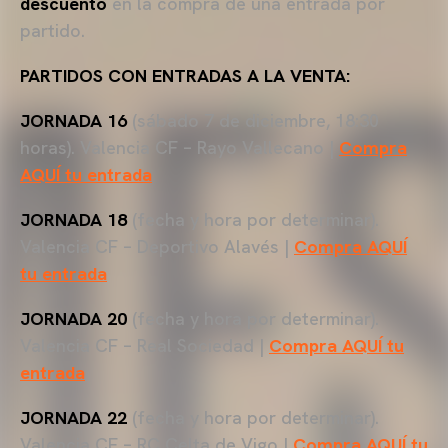
descuento
en la compra de una entrada por
partido.
PARTIDOS CON ENTRADAS A LA VENTA:
JORNADA 16
(sábado 7 de diciembre, 18:30
horas). Valencia CF – Rayo Vallecano |
Compra
AQUÍ tu entrada
JORNADA 18
(fecha y hora por determinar).
Valencia CF – Deportivo Alavés |
Compra AQUÍ
tu entrada
JORNADA 20
(fecha y hora por determinar).
Valencia CF – Real Sociedad |
Compra AQUÍ tu
entrada
JORNADA 22
(fecha y hora por determinar).
Valencia CF – RC Celta de Vigo |
Compra AQUÍ tu