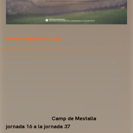
www.valenciacf.com
Aunque en este momento de dificultad todas
nuestras energías y nuestras ayudas continúan
enfocadas en apoyar a las personas afectadas
por el trágico suceso de la DANA, el calendario
de LALIGA EA SPORTS prosigue. Es por ello, que
debemos comunicar que desde hoy se ponen a
la disposición del aficionado las entradas para
los partidos, en el
Camp de Mestalla
, desde la
jornada 16 a la jornada 37
. LALIGA EA SPORTS