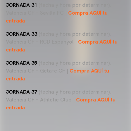
JORNADA 31
(fecha y hora por determinar).
Valencia CF – Sevilla FC |
Compra AQUÍ tu
entrada
JORNADA 33
(fecha y hora por determinar).
Valencia CF – RCD Espanyol |
Compra AQUÍ tu
entrada
JORNADA 35
(fecha y hora por determinar).
Valencia CF – Getafe CF |
Compra AQUÍ tu
entrada
JORNADA 37
(fecha y hora por determinar).
Valencia CF – Athletic Club |
Compra AQUÍ tu
entrada