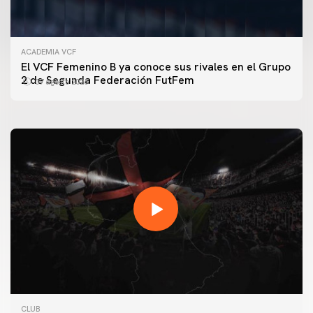
ACADEMIA VCF
PRIMER EQUIPO
El VCF Femenino B ya conoce sus rivales en el Grupo
ENTRENAMIENTO DEL VALENCIA CF 7/8/2026
2 de Segunda Federación FutFem
07 agosto 2026
07 agosto 2026
PRIMER EQUIPO
CLUB