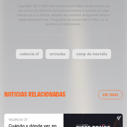
Copyright 2013-2025 Valencia Club de Fútbol. Se permite el uso
del contenido editorial del artículo siempre y cuando se haga
referencia a su fuente, además de contener el siguiente enlace:
www.valenciacf.com. Fotografías de Lázaro de la Peña, no se
permite su reutilización.
valencia cf
entradas
camp de mestalla
VALENCIA CF
NOTICIAS RELACIONADAS
ENTRENAMIENTO DEL VALENCIA CF 04/03/26
VER TODAS
04 marzo 2026
VALENCIA CF
Cuándo y dónde ver en