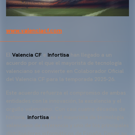
www.valenciacf.com
El
Valencia CF
e
Infortisa
han llegado a un
acuerdo por el que el mayorista de tecnología
valenciano se convierte en Colaborador Oficial
del Valencia CF para la temporada 2025-26.
Este acuerdo refuerza el compromiso de ambas
entidades con la innovación, la excelencia y el
orgullo valenciano. Con casi cuatro décadas de
historia,
Infortisa
es el mayorista de tecnología
valenciano de referencia y uno de los principales
distribuidores informáticos de España. Desde su