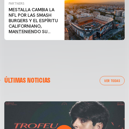
Ciencias
PARTNERS
MESTALLA CAMBIA LA
NFL POR LAS SMASH
BURGERS Y EL ESPÍRITU
CALIFORNIANO,
MANTENIENDO SU
22 junio 2026
COMPROMISO DE
CONVIVENCIA CON LOS
VECINOS
PRIMER EQUIPO
GALERÍA | VALENCIA CF - NEWCASTLE UNITED FC
ÚLTIMAS NOTICIAS
54ª EDICIÓN TROFEU TARONJA
VER TODAS
08 agosto 2026