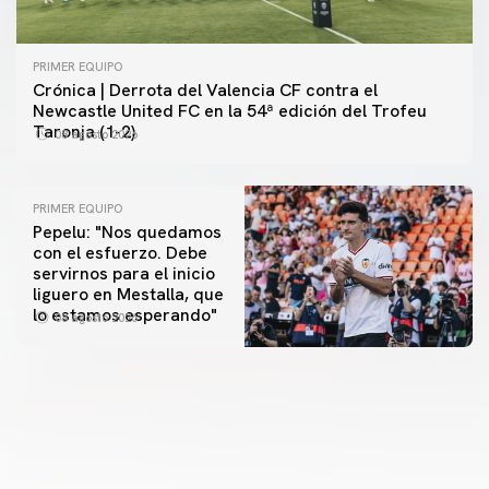
PRIMER EQUIPO
Crónica | Derrota del Valencia CF contra el
Newcastle United FC en la 54ª edición del Trofeu
Taronja (1-2)
08 agosto 2026
PRIMER EQUIPO
Pepelu: "Nos quedamos
con el esfuerzo. Debe
servirnos para el inicio
PRIMER EQUIPO
liguero en Mestalla, que
Las fotos del Valencia CF-Newcastle United FC
PRIMER EQUIPO
lo estamos esperando"
08 agosto 2026
MESTALLA 📍
08 agosto 2026
08 agosto 2026