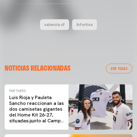
valencia cf
Infortisa
NOTICIAS RELACIONADAS
VER TODAS
PARTNERS
Luis Rioja y Pauleta
Sancho reaccionan a las
dos camisetas gigantes
del Home Kit 26-27,
situadas junto al Camp
24 julio 2026
de Mestalla y la Ciudad
de las Artes y las