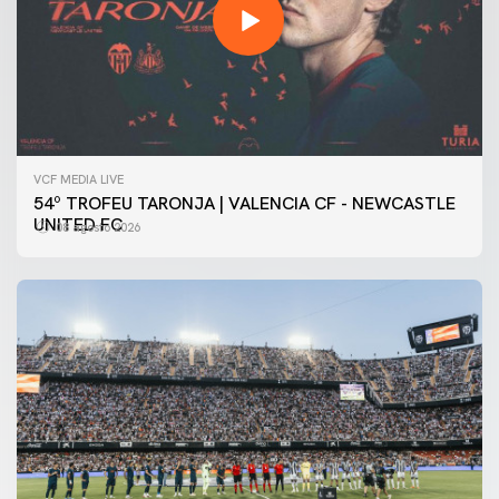
VCF MEDIA LIVE
54º TROFEU TARONJA | VALENCIA CF - NEWCASTLE
UNITED FC
08 agosto 2026