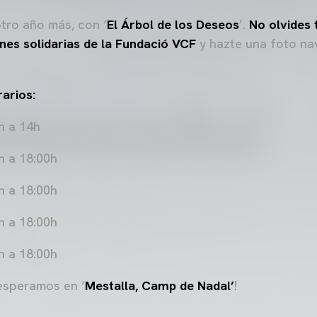
tro año más, con ‘
El Árbol de los Deseos
’.
No olvides 
nes solidarias de la Fundació VCF
y hazte una foto na
rarios:
h a 14h
h a 18:00h
h a 18:00h
h a 18:00h
h a 18:00h
esperamos en ‘
Mestalla, Camp de Nadal’
!