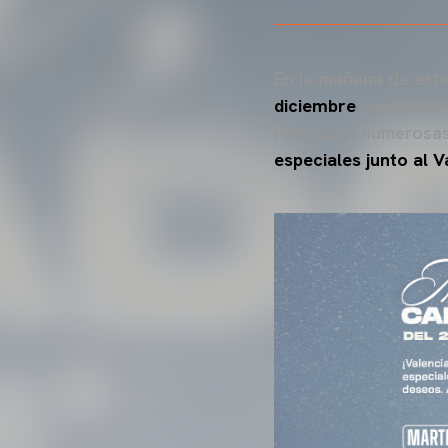
En la mañana de este
diciembre
, exceptua
realizarán numerosas
especiales junto al 