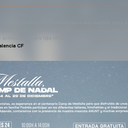
 martes, el Camp de Mestalla abre sus puertas para 
ndo el día 25, unas entretenidas jornadas navideñas en
 actividades para l@s niñ@s y familias que quieran di
Valencia CF
.