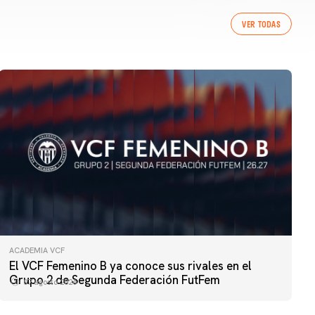
VER TODAS
ACADEMIA VCF
El VCF Femenino B ya conoce sus rivales en el
Grupo 2 de Segunda Federación FutFem
07 agosto 2026