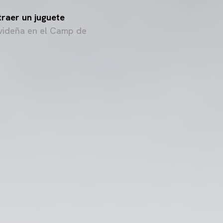
traer un juguete
videña en el Camp de