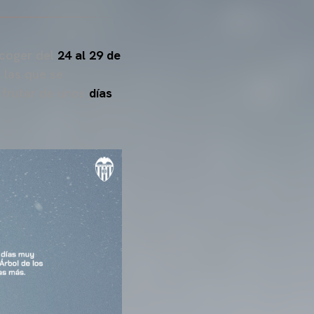
acoger del
24 al 29 de
 las que se
sfrutar de unos
días