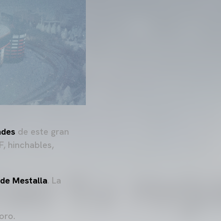
ades
de este gran
F, hinchables,
 de Mestalla
. La
oro.