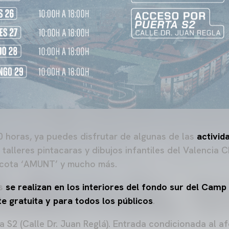
0 horas, ya puedes disfrutar de algunas de las
activid
 talleres pintacaras y dibujos infantiles del Valencia C
cota ‘AMUNT’ y mucho más.
es
se realizan en los interiores del fondo sur del Camp
e gratuita y para todos los públicos
.
 S2 (Calle Dr. Juan Reglá). Entrada condicionada al af