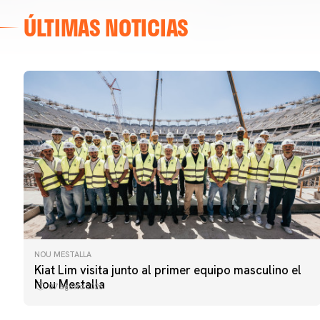
ÚLTIMAS NOTICIAS
NOU MESTALLA
PRIMER EQUIPO
Kiat Lim visita junto al primer equipo masculino el
ENTRENAMIENTO DEL VALENCIA CF 7/8/2026
Nou Mestalla
07 agosto 2026
07 agosto 2026