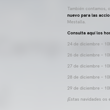
También contamos, o
nuevo para las accio
Mestalla.
Consulta aquí los ho
24 de diciembre – 10
26 de diciembre – 10
27 de diciembre – 10
28 de diciembre – 10
29 de diciembre – 10
¡Estas navidades os 