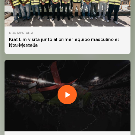
NOU MESTALLA
Kiat Lim visita junto al primer equipo masculino el
Nou Mestalla
07 agosto 2026