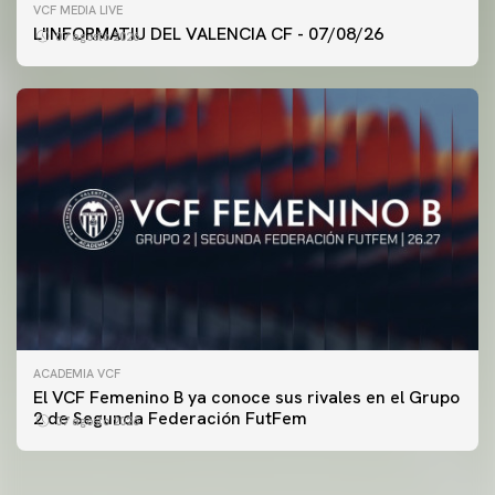
VCF MEDIA LIVE
L'INFORMATIU DEL VALENCIA CF - 07/08/26
07 agosto 2026
ACADEMIA VCF
PRIMER EQUIPO
El VCF Femenino B ya conoce sus rivales en el Grupo
ENTRENAMIENTO DEL VALENCIA CF 7/8/2026
2 de Segunda Federación FutFem
07 agosto 2026
07 agosto 2026