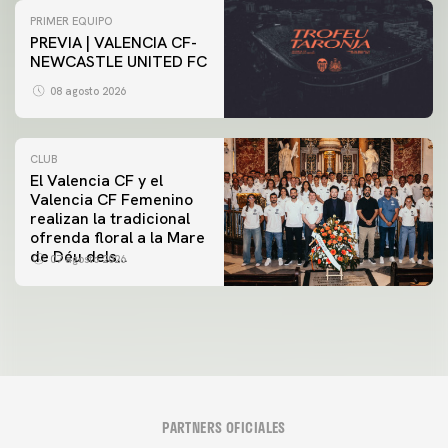
PRIMER EQUIPO
PREVIA | VALENCIA CF-
NEWCASTLE UNITED FC
08 agosto 2026
CLUB
El Valencia CF y el
Valencia CF Femenino
realizan la tradicional
ofrenda floral a la Mare
de Déu dels
07 agosto 2026
Desamparats
PARTNERS OFICIALES