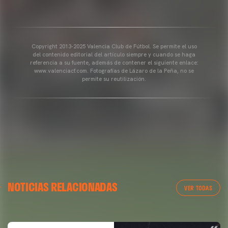
Copyright 2013-2025 Valencia Club de Fútbol. Se permite el uso
del contenido editorial del artículo siempre y cuando se haga
referencia a su fuente, además de contener el siguiente enlace:
www.valenciacf.com. Fotografías de Lázaro de la Peña, no se
permite su reutilización.
VALENCIA CF
NOTICIAS RELACIONADAS
ENTRENAMIENTO DEL VALENCIA CF 04/03/26
VER TODAS
04 marzo 2026