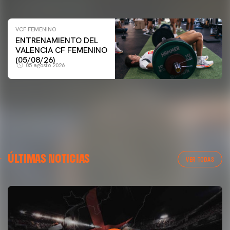
VCF FEMENINO
VCF FEMENINO
ENTRENAMIENTO DEL
ENTRENAMIENTO DEL VALENCIA CF FEMENINO
VALENCIA CF FEMENINO
(04/08/26)
(05/08/26)
05 agosto 2026
04 agosto 2026
ÚLTIMAS NOTICIAS
VER TODAS