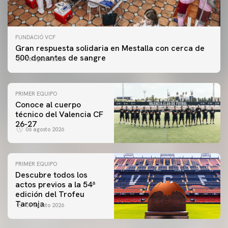
FUNDACIÓ VCF
Gran respuesta solidaria en Mestalla con cerca de
500 donantes de sangre
06 agosto 2026
PRIMER EQUIPO
Conoce al cuerpo
técnico del Valencia CF
26-27
06 agosto 2026
PRIMER EQUIPO
Descubre todos los
actos previos a la 54ª
edición del Trofeu
Taronja
06 agosto 2026