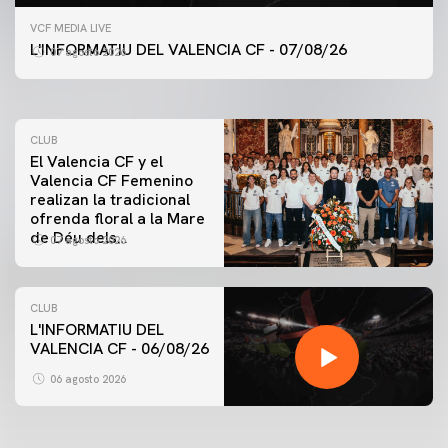
PRIMER EQUIPO
VCF MEDIA LIVE
ENTRENAMIENTO DEL VALENCIA CF 7/8/2026
L'INFORMATIU DEL VALENCIA CF - 07/08/26
07 agosto 2026
07 agosto 2026
CLUB
El Valencia CF y el
Valencia CF Femenino
realizan la tradicional
ofrenda floral a la Mare
de Déu dels
07 agosto 2026
Desamparats
CLUB
L'INFORMATIU DEL
VALENCIA CF - 06/08/26
PRIMER EQUIPO
ENTRENAMIENTO DEL VALENCIA CF 6/8/2026
06 agosto 2026
06 agosto 2026