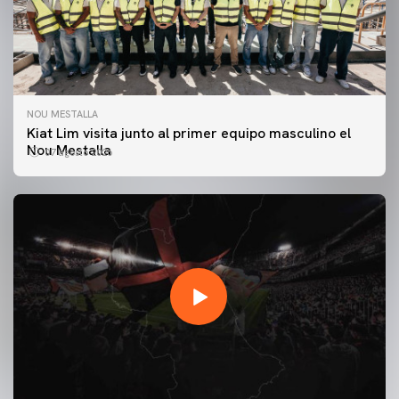
NOU MESTALLA
Kiat Lim visita junto al primer equipo masculino el
Nou Mestalla
07 agosto 2026