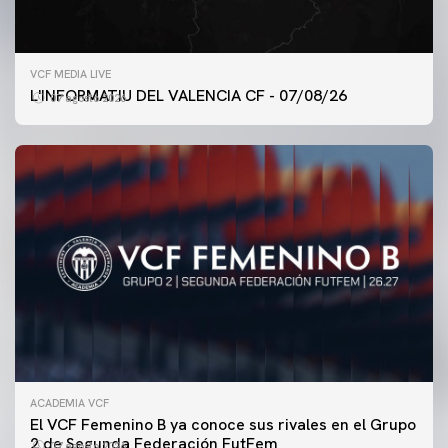
VCF MEDIA LIVE
L'INFORMATIU DEL VALENCIA CF - 07/08/26
07 agosto 2026
ACADEMIA VCF
PRIMER EQUIPO
El VCF Femenino B ya conoce sus rivales en el Grupo
ENTRENAMIENTO DEL VALENCIA CF 7/8/2026
2 de Segunda Federación FutFem
07 agosto 2026