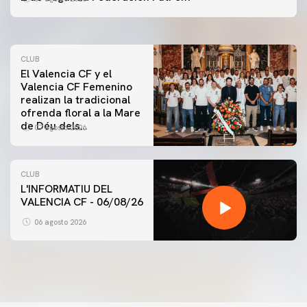
07 agosto 2026
CLUB
El Valencia CF y el
Valencia CF Femenino
realizan la tradicional
ofrenda floral a la Mare
de Déu dels
07 agosto 2026
Desamparats
CLUB
L'INFORMATIU DEL
VALENCIA CF - 06/08/26
06 agosto 2026