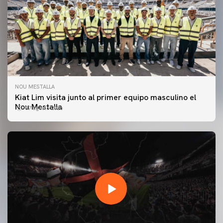
NOU MESTALLA
Kiat Lim visita junto al primer equipo masculino el
Nou Mestalla
07 agosto 2026