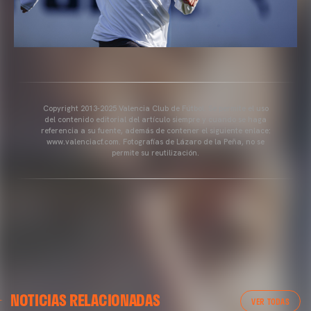
Copyright 2013-2025 Valencia Club de Fútbol. Se permite el uso
del contenido editorial del artículo siempre y cuando se haga
referencia a su fuente, además de contener el siguiente enlace:
www.valenciacf.com. Fotografías de Lázaro de la Peña, no se
permite su reutilización.
VALENCIA CF
NOTICIAS RELACIONADAS
ENTRENAMIENTO DEL VALENCIA CF 04/03/26
VER TODAS