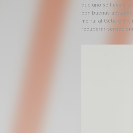
que uno se lleva y t
con buenas actuacio
me fui al Getafe CF,
recuperar sensacion