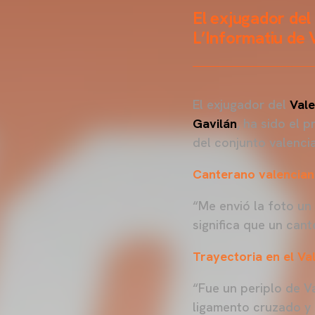
El exjugador del
L’Informatiu de
El exjugador del
Vale
Gavilán
, ha sido el 
del conjunto valenci
Canterano valenciani
“Me envió la foto un
significa que un can
Trayectoria en el Va
“Fue un periplo de V
ligamento cruzado y 