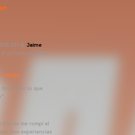
 en
008-2014),
Jaime
r el próximo partido
r equipo
 todo, por lo que
o”.
-Flores me rompí el
nza. Son experiencias