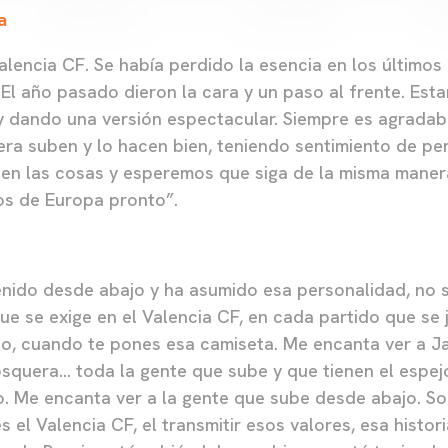
a
lencia CF. Se había perdido la esencia en los últimos 
 El año pasado dieron la cara y un paso al frente. Es
y dando una versión espectacular. Siempre es agradab
era suben y lo hacen bien, teniendo sentimiento de per
ien las cosas y esperemos que siga de la misma mane
os de Europa pronto”.
nido desde abajo y ha asumido esa personalidad, no s
e se exige en el Valencia CF, en cada partido que se
do, cuando te pones esa camiseta. Me encanta ver a Ja
squera… toda la gente que sube y que tienen el espej
o. Me encanta ver a la gente que sube desde abajo. So
 el Valencia CF, el transmitir esos valores, esa histor