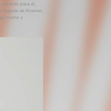
 contando para él,
a llegada de Koeman,
igo mismo y