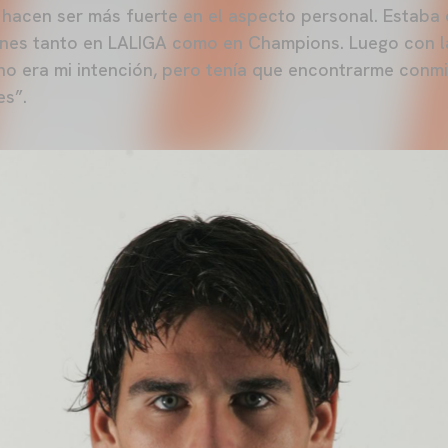
e hacen ser más fuerte en el aspecto personal. Estaba
nes tanto en LALIGA como en Champions. Luego con l
 no era mi intención, pero tenía que encontrarme conm
es”.