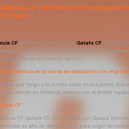
 Valencia CF y del Getafe CF, protagonista
 VCF Radio
ncia CF
(2002-04/2006-07) y del
Getafe CF
(2005-06/2
protagonista en L’Informatiu de VCF Radio para analiza
anista frente al combinado ‘azulón’.
sta-Presencia en el mural de debutantes con el prime
 amigo que tengo y es bonito estar en ese panel, sobre
terano, nacido en Valencia, debute con el primer equip
lencia CF
alencia CF-Getafe CF. En mi etapa con Quique Sánchez
necesité un año de recuperación para coger la confia