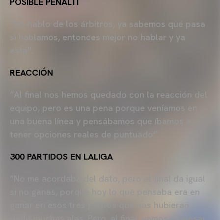
POSIBLE PENALTI
“No hablo de los árbitros, ya sabemos qué pasa
si hablamos, entonces mejor no hablar y ya
está”.
REACCIÓN
“Al final nos hemos quedado con la reacción del
equipo, pero es una pena porque veníamos en
una buena línea y pensábamos que íbamos a
tener opciones reales de puntuado”.
300 PARTIDOS EN LALIGA
“No me acordaba del dato, pero al final da igual
si no ganas, porque hoy lo que pensaba era en
ganar en esos tres puntos que nos hubieran
dado muchas alas. Pero, al final, vamos a pensar