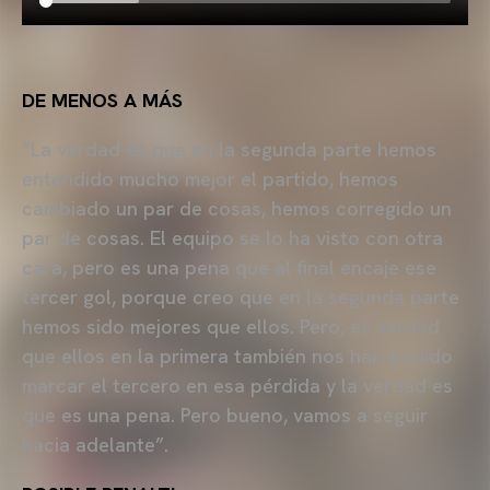
DE MENOS A MÁS
“La verdad es que en la segunda parte hemos
entendido mucho mejor el partido, hemos
cambiado un par de cosas, hemos corregido un
par de cosas. El equipo se lo ha visto con otra
cara, pero es una pena que al final encaje ese
tercer gol, porque creo que en la segunda parte
hemos sido mejores que ellos. Pero, es verdad
que ellos en la primera también nos han podido
marcar el tercero en esa pérdida y la verdad es
que es una pena. Pero bueno, vamos a seguir
hacia adelante”.