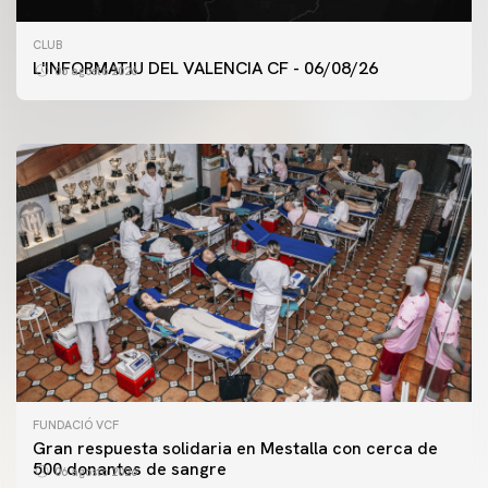
PRIMER EQUIPO
CLUB
ENTRENAMIENTO DEL VALENCIA CF 6/8/2026
L'INFORMATIU DEL VALENCIA CF - 06/08/26
06 agosto 2026
06 agosto 2026
FUNDACIÓ VCF
Gran respuesta solidaria en Mestalla con cerca de
500 donantes de sangre
06 agosto 2026