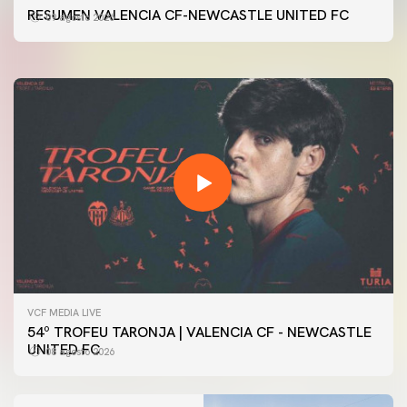
54ª EDICIÓN TROFEU TARONJA
RESUMEN VALENCIA CF-NEWCASTLE UNITED FC
09 agosto 2026
08 agosto 2026
VCF MEDIA LIVE
54º TROFEU TARONJA | VALENCIA CF - NEWCASTLE
UNITED FC
08 agosto 2026