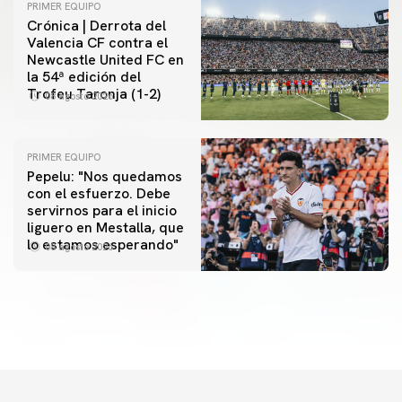
PRIMER EQUIPO
Crónica | Derrota del
Valencia CF contra el
Newcastle United FC en
la 54ª edición del
Trofeu Taronja (1-2)
08 agosto 2026
PRIMER EQUIPO
Pepelu: "Nos quedamos
con el esfuerzo. Debe
servirnos para el inicio
PRIMER EQUIPO
liguero en Mestalla, que
Las fotos del Valencia CF-Newcastle United FC
lo estamos esperando"
08 agosto 2026
08 agosto 2026