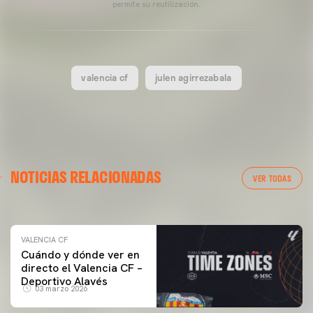
permite su reutilización.
valencia cf
julen agirrezabala
VALENCIA CF
NOTICIAS RELACIONADAS
ENTRENAMIENTO DEL VALENCIA CF 04/03/26
VER TODAS
04 marzo 2026
VALENCIA CF
Cuándo y dónde ver en
directo el Valencia CF –
Deportivo Alavés
03 marzo 2026