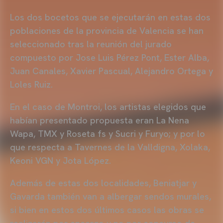
Los dos bocetos que se ejecutarán en estas dos
poblaciones de la provincia de Valencia se han
seleccionado tras la reunión del jurado
compuesto por Jose Luis Pérez Pont, Ester Alba,
Juan Canales, Xavier Pascual, Alejandro Ortega y
Loles Ruiz.
En el caso de Montroi, los artistas elegidos que
habían presentado propuesta eran La Nena
Wapa, TMX y Roseta fs y Sucri y Furyo; y por lo
que respecta a Tavernes de la Valldigna, Xolaka,
Keoni VGN y Jota López.
Además de estas dos localidades, Beniatjar y
Gavarda también van a albergar sendos murales,
si bien en estos dos últimos casos las obras se