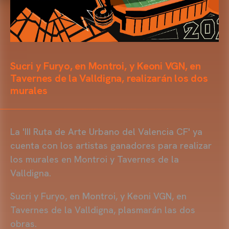
Sucri y Furyo, en Montroi, y Keoni VGN, en
Tavernes de la Valldigna, realizarán los dos
murales
La 'III Ruta de Arte Urbano del Valencia CF' ya
cuenta con los artistas ganadores para realizar
los murales en Montroi y Tavernes de la
Valldigna.
Sucri y Furyo, en Montroi, y Keoni VGN, en
Tavernes de la Valldigna, plasmarán las dos
obras.