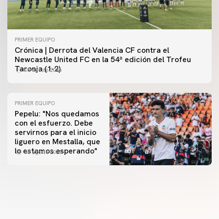
PRIMER EQUIPO
Crónica | Derrota del Valencia CF contra el
Newcastle United FC en la 54ª edición del Trofeu
Taronja (1-2)
08 agosto 2026
PRIMER EQUIPO
Pepelu: "Nos quedamos
con el esfuerzo. Debe
servirnos para el inicio
PRIMER EQUIPO
liguero en Mestalla, que
Las fotos del Valencia CF-Newcastle United FC
PRIMER EQUIPO
lo estamos esperando"
08 agosto 2026
MESTALLA 📍
08 agosto 2026
08 agosto 2026