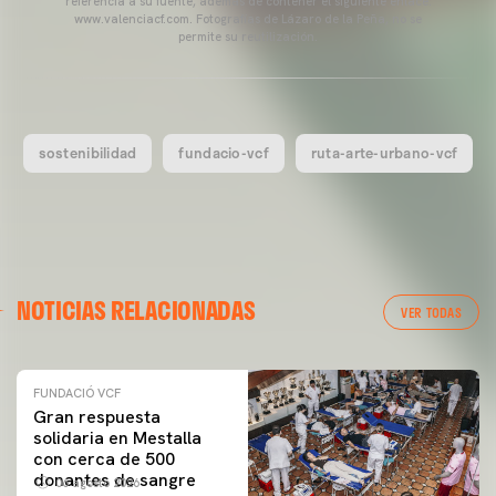
referencia a su fuente, además de contener el siguiente enlace:
www.valenciacf.com. Fotografías de Lázaro de la Peña, no se
permite su reutilización.
sostenibilidad
fundacio-vcf
ruta-arte-urbano-vcf
NOTICIAS RELACIONADAS
VER TODAS
FUNDACIÓ VCF
Gran respuesta
solidaria en Mestalla
con cerca de 500
donantes de sangre
06 agosto 2026