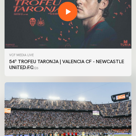
VCF MEDIA LIVE
54º TROFEU TARONJA | VALENCIA CF - NEWCASTLE
UNITED FC
08 agosto 2026