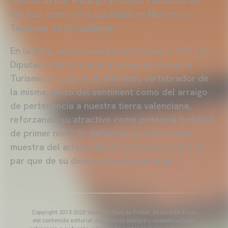
realizarán por encargo y no por concurso de
méritos, como sí ha sucedido en Montroi y
Tavernes de la Valldigna.
En la Ruta, organizada por la Fundació VCF y la
Diputació de València, a través de València
Turisme, el Club es el elemento vertebrador de
la misma, tanto del sentiment como del arraigo
de pertenencia a nuestra tierra valenciana,
reforzando su atractivo como potencia turística
de primer nivel. En definitiva, la Ruta es una
muestra del arraigo local del Valencia CF a la
par que de su dimensión internacional.
Copyright 2013-2025 Valencia Club de Fútbol. Se permite el uso
del contenido editorial del artículo siempre y cuando se haga