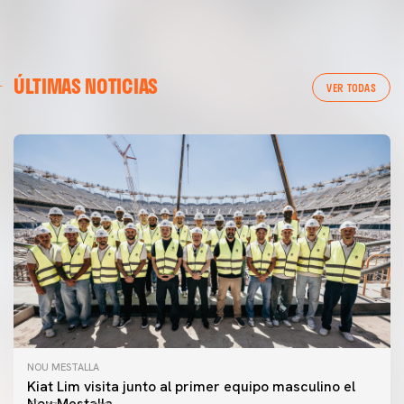
ÚLTIMAS NOTICIAS
VER TODAS
NOU MESTALLA
Kiat Lim visita junto al primer equipo masculino el
Nou Mestalla