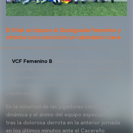
El filial se impuso al Guiniguada Femenino y
afronta con convicción un calendario clave
El
VCF Femenino B
realizó el pasado sábado un
ejercicio de resiliencia. Tras varias jornadas sin
poder puntuar visitaba al Guiniguada Femenino,
también inmerso en la parte baja de la
clasificación.
En la voluntad de las jugadoras cambiar la
dinámica y el ánimo del equipo especialmente
tras la dolorosa derrota en la anterior jornada
en los últimos minutos ante el Cacereño