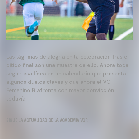
Las lágrimas de alegría en la celebración tras el
pitido final son una muestra de ello. Ahora toca
seguir esa línea en un calendario que presenta
algunos duelos claves y que ahora el VCF
Femenino B afronta con mayor convicción
todavía.
SIGUE LA ACTUALIDAD DE LA ACADEMIA VCF: