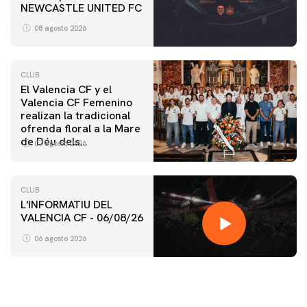
NEWCASTLE UNITED FC
08 agosto 2026
CLUB
El Valencia CF y el
Valencia CF Femenino
realizan la tradicional
ofrenda floral a la Mare
de Déu dels
07 agosto 2026
Desamparats
CLUB
L'INFORMATIU DEL
VALENCIA CF - 06/08/26
06 agosto 2026