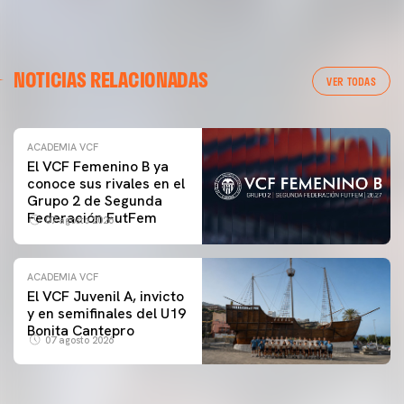
NOTICIAS RELACIONADAS
VER TODAS
ACADEMIA VCF
El VCF Femenino B ya
conoce sus rivales en el
Grupo 2 de Segunda
Federación FutFem
07 agosto 2026
ACADEMIA VCF
El VCF Juvenil A, invicto
y en semifinales del U19
Bonita Cantepro
07 agosto 2026