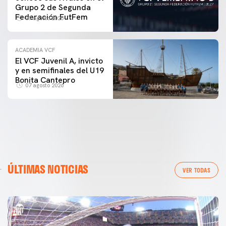
Grupo 2 de Segunda
Federación FutFem
07 agosto 2026
ACADEMIA VCF
El VCF Juvenil A, invicto
y en semifinales del U19
Bonita Cantepro
07 agosto 2026
ÚLTIMAS NOTICIAS
VER TODAS