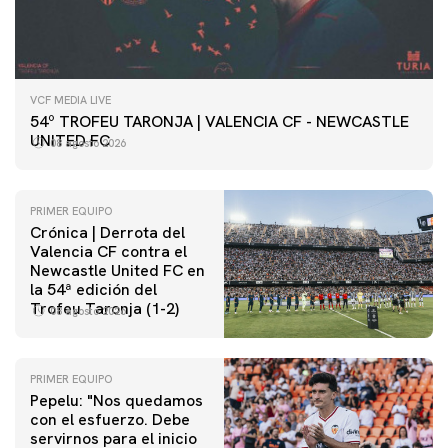
VCF MEDIA LIVE
54º TROFEU TARONJA | VALENCIA CF - NEWCASTLE
UNITED FC
08 agosto 2026
PRIMER EQUIPO
Crónica | Derrota del
Valencia CF contra el
Newcastle United FC en
la 54ª edición del
Trofeu Taronja (1-2)
08 agosto 2026
PRIMER EQUIPO
Pepelu: "Nos quedamos
con el esfuerzo. Debe
servirnos para el inicio