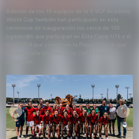
Además de los 15 equipos de la V VCF Academy
World Cup también han participado en esta
ceremonia de inauguración los cerca de 100
jugador@s que participan en Elite Camp U16 y el
Drafy U14 que componen la Players’ Week que
se desarrolla también en la Ciutat Esportiva
estos días.