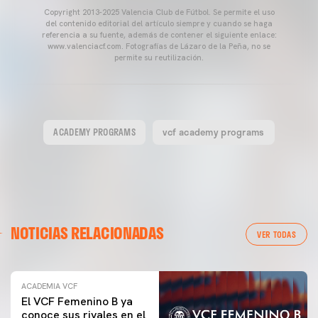
Copyright 2013-2025 Valencia Club de Fútbol. Se permite el uso
del contenido editorial del artículo siempre y cuando se haga
referencia a su fuente, además de contener el siguiente enlace:
www.valenciacf.com. Fotografías de Lázaro de la Peña, no se
permite su reutilización.
ACADEMY PROGRAMS
vcf academy programs
NOTICIAS RELACIONADAS
VER TODAS
ACADEMIA VCF
El VCF Femenino B ya
conoce sus rivales en el