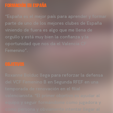
FORMACIÓN EN ESPAÑA
“España es el mejor país para aprender y formar
parte de uno de los mejores clubes de España
viniendo de fuera es algo que me llena de
orgullo y está muy bien la confianza y la
oportunidad que nos da el Valencia CF
Femenino”.
OBJETIVOS
Roxanne Bolduc llega para reforzar la defensa
del VCF Femenino B en Segunda RFEF en una
temporada de renovación en el filial
valencianista. “El primer objetivo es ayudar al
equipo y seguir formándome como jugadora y
como persona y obviamente intentar llegar al