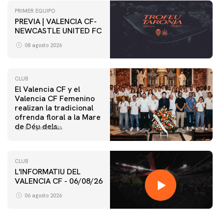
PRIMER EQUIPO
PREVIA | VALENCIA CF-
NEWCASTLE UNITED FC
08 agosto 2026
CLUB
El Valencia CF y el
Valencia CF Femenino
realizan la tradicional
ofrenda floral a la Mare
de Déu dels
07 agosto 2026
Desamparats
CLUB
L'INFORMATIU DEL
VALENCIA CF - 06/08/26
06 agosto 2026