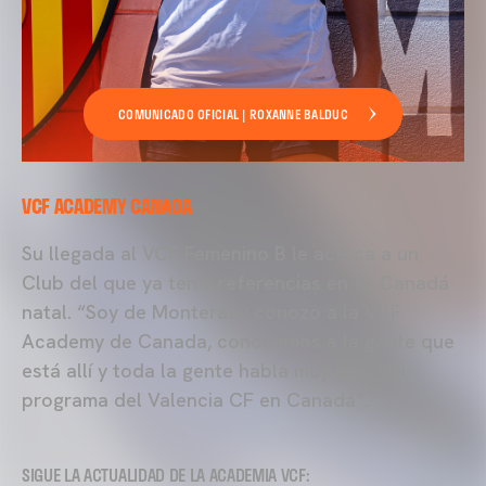
COMUNICADO OFICIAL | ROXANNE BALDUC
VCF ACADEMY CANADA
Su llegada al VCF Femenino B le acerca a un
Club del que ya tenía referencias en su Canadá
natal. “Soy de Monteral y conozo a la VCF
Academy de Canada, conocemos a la gente que
está allí y toda la gente habla muy bien del
programa del Valencia CF en Canadá”.
SIGUE LA ACTUALIDAD DE LA ACADEMIA VCF: