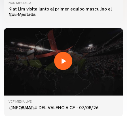
NOU MESTALLA
Kiat Lim visita junto al primer equipo masculino el
Nou Mestalla
07 agosto 2026
PRIMER EQUIPO
VCF MEDIA LIVE
ENTRENAMIENTO DEL VALENCIA CF 7/8/2026
L'INFORMATIU DEL VALENCIA CF - 07/08/26
07 agosto 2026
07 agosto 2026