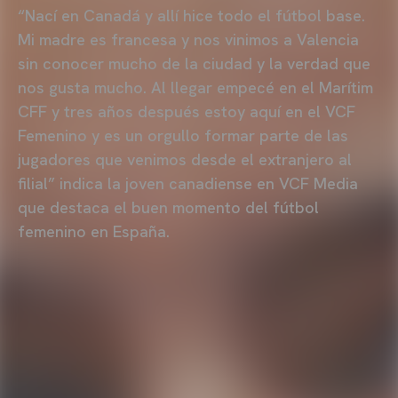
“Nací en Canadá y allí hice todo el fútbol base.
Mi madre es francesa y nos vinimos a Valencia
sin conocer mucho de la ciudad y la verdad que
nos gusta mucho. Al llegar empecé en el Marítim
CFF y tres años después estoy aquí en el VCF
Femenino y es un orgullo formar parte de las
jugadores que venimos desde el extranjero al
filial” indica la joven canadiense en VCF Media
que destaca el buen momento del fútbol
femenino en España.