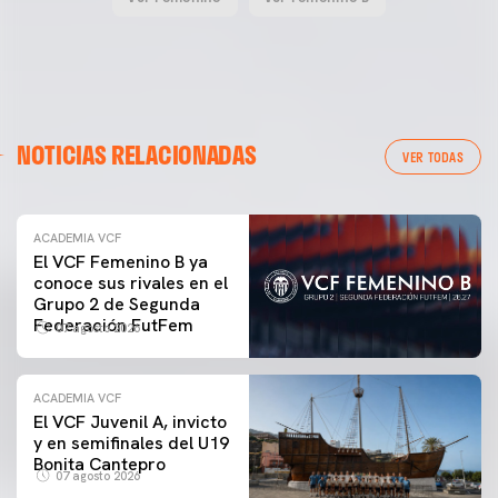
NOTICIAS RELACIONADAS
VER TODAS
ACADEMIA VCF
El VCF Femenino B ya
conoce sus rivales en el
Grupo 2 de Segunda
Federación FutFem
07 agosto 2026
ACADEMIA VCF
El VCF Juvenil A, invicto
y en semifinales del U19
Bonita Cantepro
07 agosto 2026