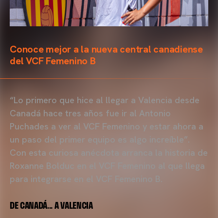
Conoce mejor a la nueva central canadiense
del VCF Femenino B
“Lo primero que hice al llegar a Valencia desde
Canadá hace tres años fue ir al Antonio
Puchades a ver al VCF Femenino y estar ahora a
un paso del primer equipo es algo increíble”.
Con esta curiosa anécdota arranca la historia de
Roxanne Bolduc en el VCF Femenino al que llega
para integrarse en el VCF Femenino B.
DE CANADÁ... A VALENCIA