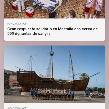
FUNDACIÓ VCF
Gran respuesta solidaria en Mestalla con cerca de
500 donantes de sangre
06 agosto 2026
ACADEMIA VCF