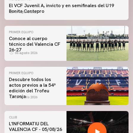
El VCF Juvenil A, invicto y en semifinales del U19
Bonita Cantepro
07 agosto 2026
PRIMER EQUIPO
Conoce al cuerpo
técnico del Valencia CF
26-27
06 agosto 2026
PRIMER EQUIPO
Descubre todos los
actos previos a la 54ª
edición del Trofeu
Taronja
06 agosto 2026
CLUB
L'INFORMATIU DEL
VALENCIA CF - 05/08/26