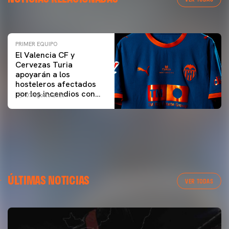
06 agosto 2026
PRIMER EQUIPO
El Valencia CF y
Cervezas Turia
apoyarán a los
hosteleros afectados
por los incendios con
07 agosto 2026
una iniciativa especial
en el Trofeu Taronja
ÚLTIMAS NOTICIAS
VER TODAS