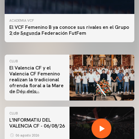
ACADEMIA VCF
PRIMER EQUIPO
El VCF Femenino B ya conoce sus rivales en el Grupo
ENTRENAMIENTO DEL VALENCIA CF 7/8/2026
2 de Segunda Federación FutFem
07 agosto 2026
07 agosto 2026
CLUB
El Valencia CF y el
Valencia CF Femenino
realizan la tradicional
ofrenda floral a la Mare
de Déu dels
07 agosto 2026
Desamparats
CLUB
L'INFORMATIU DEL
VALENCIA CF - 06/08/26
PRIMER EQUIPO
ENTRENAMIENTO DEL VALENCIA CF 6/8/2026
06 agosto 2026