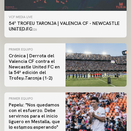
VCF MEDIA LIVE
54º TROFEU TARONJA | VALENCIA CF - NEWCASTLE
UNITED FC
08 agosto 2026
PRIMER EQUIPO
Crónica | Derrota del
Valencia CF contra el
Newcastle United FC en
la 54ª edición del
Trofeu Taronja (1-2)
08 agosto 2026
PRIMER EQUIPO
Pepelu: "Nos quedamos
con el esfuerzo. Debe
servirnos para el inicio
PRIMER EQUIPO
liguero en Mestalla, que
Las fotos del Valencia CF-Newcastle United FC
lo estamos esperando"
08 agosto 2026