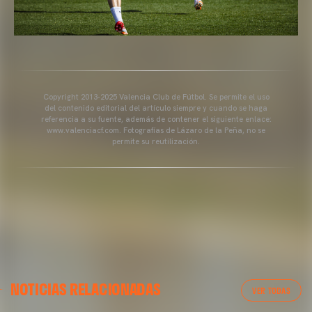
Copyright 2013-2025 Valencia Club de Fútbol. Se permite el uso
del contenido editorial del artículo siempre y cuando se haga
referencia a su fuente, además de contener el siguiente enlace:
www.valenciacf.com. Fotografías de Lázaro de la Peña, no se
permite su reutilización.
VALENCIA CF
NOTICIAS RELACIONADAS
ENTRENAMIENTO DEL VALENCIA CF 04/03/26
VER TODAS
04 marzo 2026