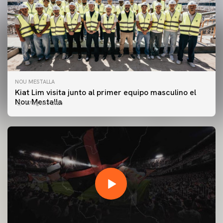
NOU MESTALLA
Kiat Lim visita junto al primer equipo masculino el
Nou Mestalla
07 agosto 2026