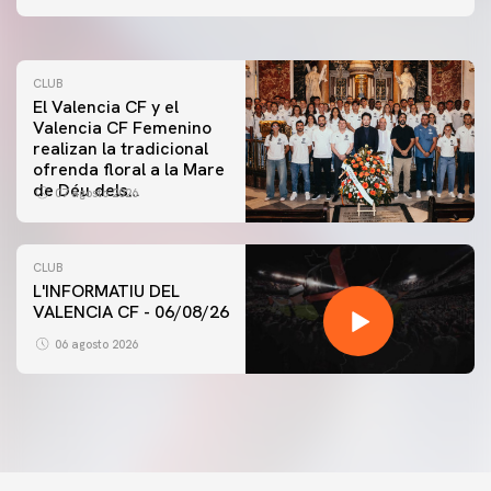
07 agosto 2026
CLUB
El Valencia CF y el
Valencia CF Femenino
realizan la tradicional
ofrenda floral a la Mare
de Déu dels
07 agosto 2026
Desamparats
CLUB
L'INFORMATIU DEL
VALENCIA CF - 06/08/26
06 agosto 2026