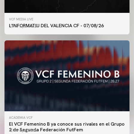
VCF MEDIA LIVE
L'INFORMATIU DEL VALENCIA CF - 07/08/26
07 agosto 2026
ACADEMIA VCF
PRIMER EQUIPO
El VCF Femenino B ya conoce sus rivales en el Grupo
ENTRENAMIENTO DEL VALENCIA CF 7/8/2026
2 de Segunda Federación FutFem
07 agosto 2026