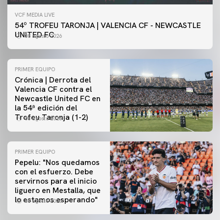
VCF MEDIA LIVE
54º TROFEU TARONJA | VALENCIA CF - NEWCASTLE
UNITED FC
08 agosto 2026
PRIMER EQUIPO
Crónica | Derrota del
Valencia CF contra el
Newcastle United FC en
la 54ª edición del
Trofeu Taronja (1-2)
08 agosto 2026
PRIMER EQUIPO
Pepelu: "Nos quedamos
con el esfuerzo. Debe
servirnos para el inicio
PRIMER EQUIPO
liguero en Mestalla, que
Las fotos del Valencia CF-Newcastle United FC
lo estamos esperando"
08 agosto 2026
08 agosto 2026