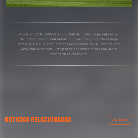
Copyright 2013-2025 Valencia Club de Fútbol. Se permite el uso
del contenido editorial del artículo siempre y cuando se haga
referencia a su fuente, además de contener el siguiente enlace:
www.valenciacf.com. Fotografías de Lázaro de la Peña, no se
permite su reutilización.
VALENCIA CF
NOTICIAS RELACIONADAS
ENTRENAMIENTO DEL VALENCIA CF 04/03/26
VER TODAS
04 marzo 2026