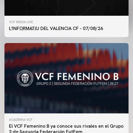
VCF MEDIA LIVE
L'INFORMATIU DEL VALENCIA CF - 07/08/26
07 agosto 2026
ACADEMIA VCF
PRIMER EQUIPO
El VCF Femenino B ya conoce sus rivales en el Grupo
ENTRENAMIENTO DEL VALENCIA CF 7/8/2026
2 de Segunda Federación FutFem
07 agosto 2026