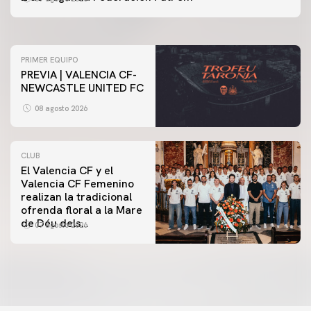
07 agosto 2026
PRIMER EQUIPO
PREVIA | VALENCIA CF-
NEWCASTLE UNITED FC
08 agosto 2026
CLUB
El Valencia CF y el
Valencia CF Femenino
realizan la tradicional
ofrenda floral a la Mare
de Déu dels
07 agosto 2026
Desamparats