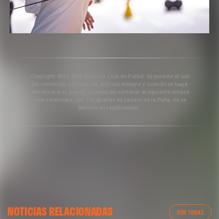
Copyright 2013-2025 Valencia Club de Fútbol. Se permite el uso
del contenido editorial del artículo siempre y cuando se haga
referencia a su fuente, además de contener el siguiente enlace:
www.valenciacf.com. Fotografías de Lázaro de la Peña, no se
permite su reutilización.
VALENCIA CF
NOTICIAS RELACIONADAS
ENTRENAMIENTO DEL VALENCIA CF 04/03/26
VER TODAS