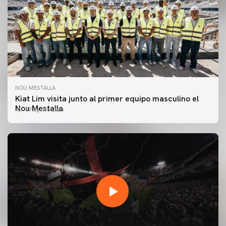
NOU MESTALLA
Kiat Lim visita junto al primer equipo masculino el
Nou Mestalla
07 agosto 2026