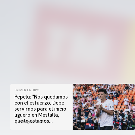
PRIMER EQUIPO
Pepelu: "Nos quedamos
con el esfuerzo. Debe
servirnos para el inicio
liguero en Mestalla,
que lo estamos
08 agosto 2026
esperando"