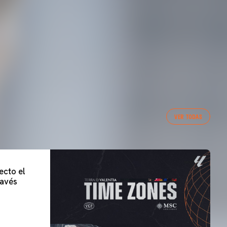
VER TODAS
ecto el
lavés