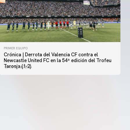
PRIMER EQUIPO
Crónica | Derrota del Valencia CF contra el
PRIMER EQUIPO
Newcastle United FC en la 54ª edición del Trofeu
MESTALLA 📍
Taronja (1-2)
08 agosto 2026
08 agosto 2026