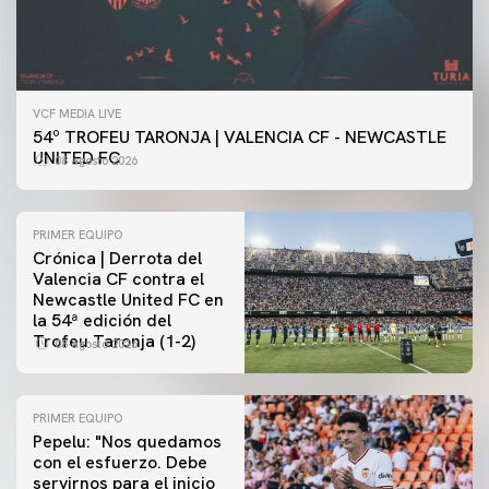
VCF MEDIA LIVE
54º TROFEU TARONJA | VALENCIA CF - NEWCASTLE
UNITED FC
08 agosto 2026
PRIMER EQUIPO
Crónica | Derrota del
Valencia CF contra el
Newcastle United FC en
la 54ª edición del
Trofeu Taronja (1-2)
08 agosto 2026
PRIMER EQUIPO
Pepelu: "Nos quedamos
con el esfuerzo. Debe
servirnos para el inicio