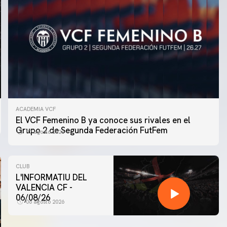
ACADEMIA VCF
El VCF Femenino B ya conoce sus rivales en el
Grupo 2 de Segunda Federación FutFem
07 agosto 2026
CLUB
L'INFORMATIU DEL
VALENCIA CF -
06/08/26
06 agosto 2026