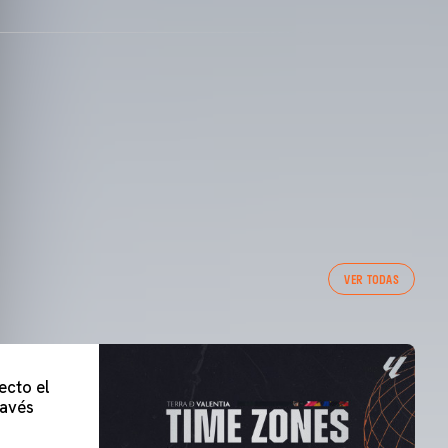
VER TODAS
ecto el
lavés