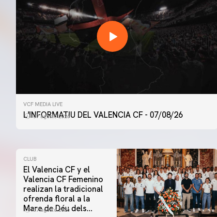
VCF MEDIA LIVE
L'INFORMATIU DEL VALENCIA CF - 07/08/26
07 agosto 2026
CLUB
El Valencia CF y el
Valencia CF Femenino
realizan la tradicional
ofrenda floral a la
Mare de Déu dels
07 agosto 2026