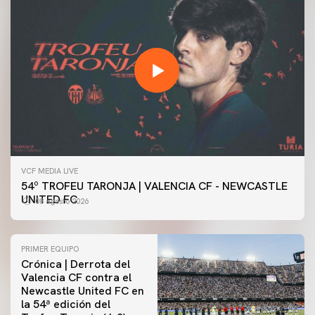
VCF MEDIA LIVE
54º TROFEU TARONJA | VALENCIA CF - NEWCASTLE
UNITED FC
08 agosto 2026
PRIMER EQUIPO
Crónica | Derrota del
Valencia CF contra el
Newcastle United FC en
la 54ª edición del