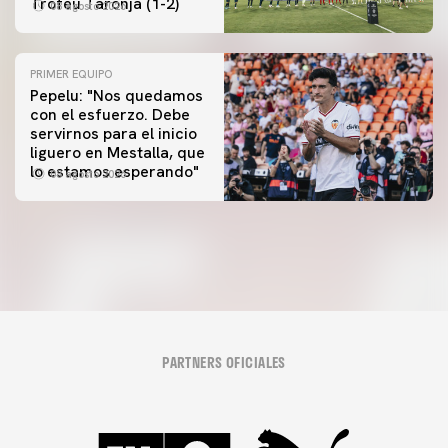
Trofeu Taronja (1-2)
08 agosto 2026
PRIMER EQUIPO
Pepelu: "Nos quedamos
con el esfuerzo. Debe
servirnos para el inicio
PRIMER EQUIPO
liguero en Mestalla, que
Las fotos del Valencia CF-Newcastle United FC
lo estamos esperando"
08 agosto 2026
08 agosto 2026
PARTNERS OFICIALES