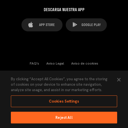
DESCARGA NUESTRA APP
FAQ's
Aviso Legal
Aviso de cookies
Cookies Settings
Contactos
Prensa
By clicking “Accept All Cookies”, you agree to the storing
of cookies on your device to enhance site navigation,
Ley Transparencia
Política de Privacidad
analyze site usage, and assist in our marketing efforts.
Accesibilidad
Cookies Settings
Reject All
Ninguna parte de esta página puede ser reproducida sin el permiso del Valencia