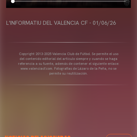
L'INFORMATIU DEL VALENCIA CF - 01/06/26
Copyright 2013-2025 Valencia Club de Fútbol. Se permite el uso
del contenido editorial del artículo siempre y cuando se haga
referencia a su fuente, además de contener el siguiente enlace:
www.valenciacf.com. Fotografías de Lázaro de la Peña, no se
permite su reutilización.