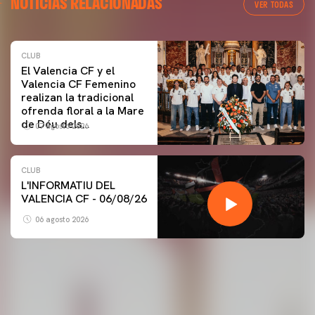
NOTICIAS RELACIONADAS
VER TODAS
CLUB
El Valencia CF y el
Valencia CF Femenino
realizan la tradicional
ofrenda floral a la Mare
de Déu dels
07 agosto 2026
Desamparats
CLUB
L'INFORMATIU DEL
VALENCIA CF - 06/08/26
06 agosto 2026