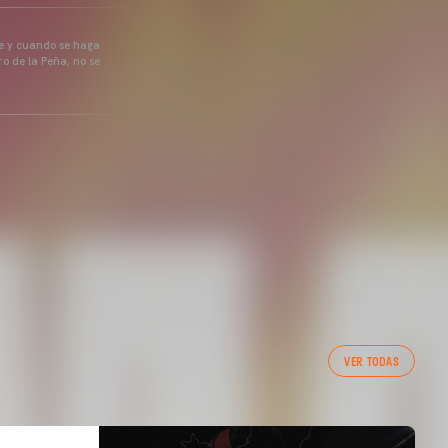
pre y cuando se haga
o de la Peña, no se
VER TODAS