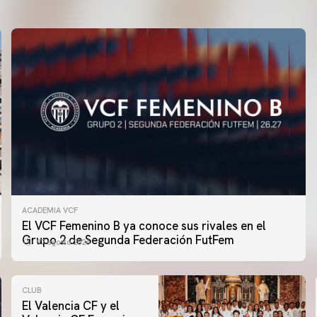
ACADEMIA VCF
El VCF Femenino B ya conoce sus rivales en el
Grupo 2 de Segunda Federación FutFem
07 agosto 2026
CLUB
El Valencia CF y el