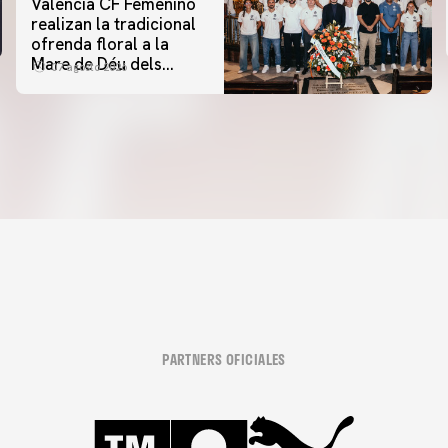
Valencia CF Femenino
realizan la tradicional
ofrenda floral a la
Mare de Déu dels
07 agosto 2026
Desamparats
PARTNERS OFICIALES