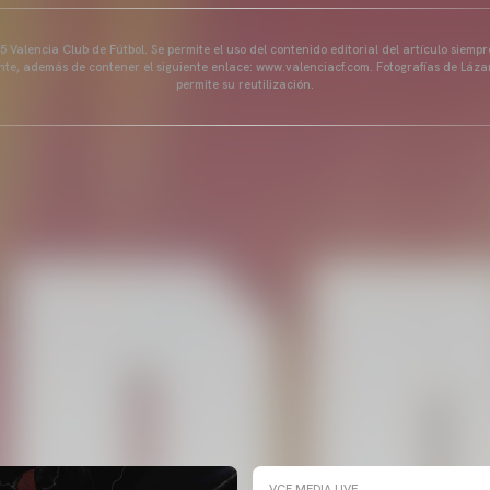
 Valencia Club de Fútbol. Se permite el uso del contenido editorial del artículo siem
ente, además de contener el siguiente enlace: www.valenciacf.com. Fotografías de Lázar
permite su reutilización.
VCF MEDIA LIVE