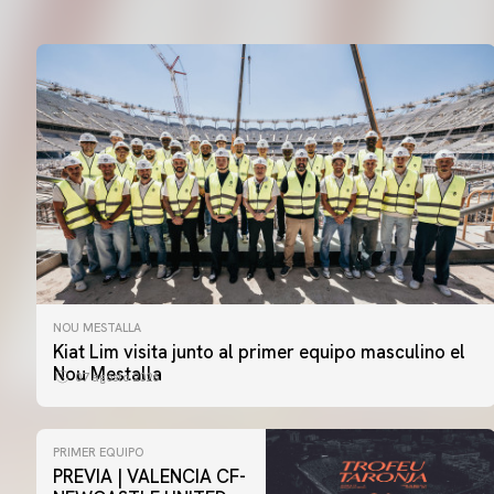
NOU MESTALLA
Kiat Lim visita junto al primer equipo masculino el
Nou Mestalla
07 agosto 2026
PRIMER EQUIPO
PREVIA | VALENCIA CF-