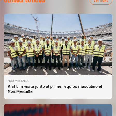
ÚLTIMAS NOTICIAS
VER TODAS
NOU MESTALLA
Kiat Lim visita junto al primer equipo masculino el
Nou Mestalla
07 agosto 2026