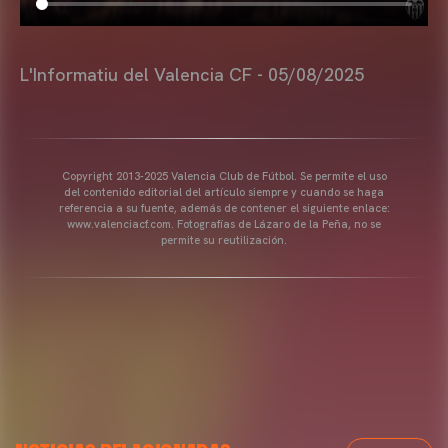
L'Informatiu del Valencia CF - 05/08/2025
Copyright 2013-2025 Valencia Club de Fútbol. Se permite el uso
del contenido editorial del artículo siempre y cuando se haga
referencia a su fuente, además de contener el siguiente enlace:
www.valenciacf.com. Fotografías de Lázaro de la Peña, no se
permite su reutilización.