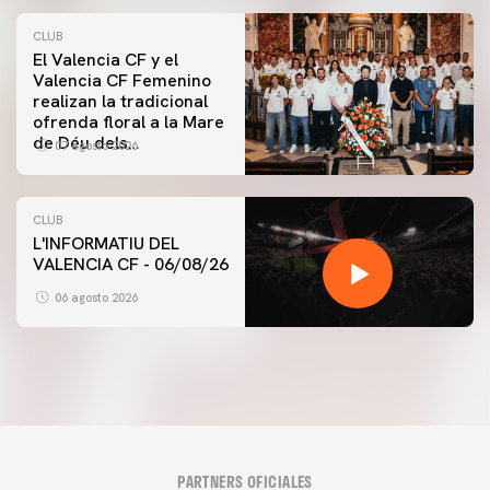
CLUB
El Valencia CF y el
Valencia CF Femenino
realizan la tradicional
ofrenda floral a la Mare
de Déu dels
07 agosto 2026
Desamparats
CLUB
L'INFORMATIU DEL
VALENCIA CF - 06/08/26
06 agosto 2026
PARTNERS OFICIALES