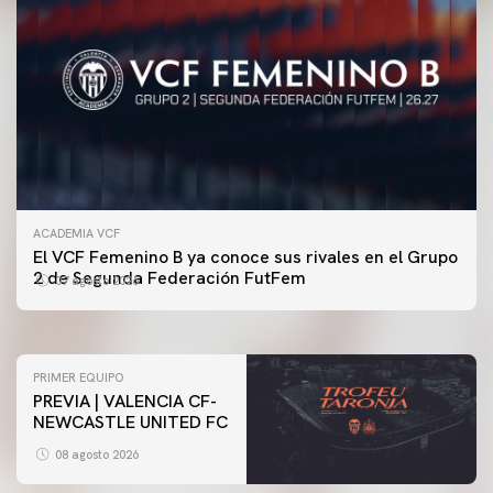
ACADEMIA VCF
PRIMER EQUIPO
El VCF Femenino B ya conoce sus rivales en el Grupo
ENTRENAMIENTO DEL VALENCIA CF 7/8/2026
2 de Segunda Federación FutFem
07 agosto 2026
07 agosto 2026
PRIMER EQUIPO
PREVIA | VALENCIA CF-
NEWCASTLE UNITED FC
08 agosto 2026