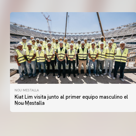
NOU MESTALLA
PRIMER EQUIPO
Kiat Lim visita junto al primer equipo masculino el
ENTRENAMIENTO DEL VALENCIA CF 7/8/2026
Nou Mestalla
07 agosto 2026
07 agosto 2026