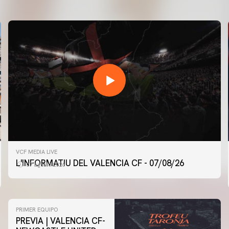
VCF MEDIA LIVE
L'INFORMATIU DEL VALENCIA CF - 07/08/26
07 agosto 2026
PRIMER EQUIPO
PREVIA | VALENCIA CF-