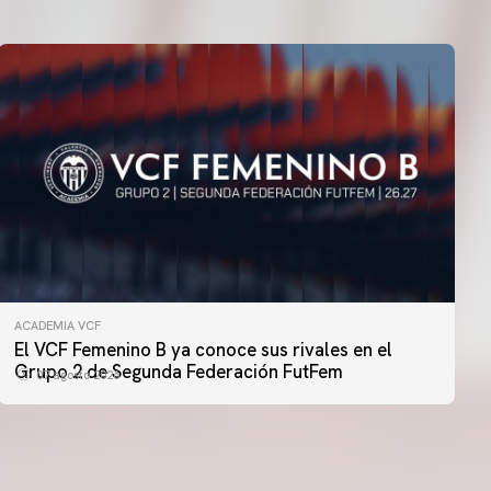
ACADEMIA VCF
PRIMER EQUIPO
El VCF Femenino B ya conoce sus rivales en el
ENTRENAMIENTO DEL VALENCIA CF 6/8/2026
Grupo 2 de Segunda Federación FutFem
07 agosto 2026
06 agosto 2026