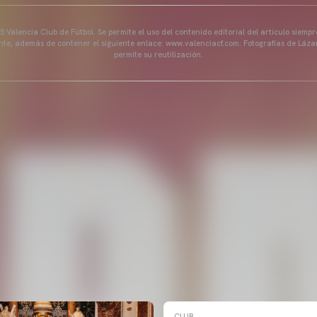
 Valencia Club de Fútbol. Se permite el uso del contenido editorial del artículo siem
ente, además de contener el siguiente enlace: www.valenciacf.com. Fotografías de Lázar
permite su reutilización.
CLUB