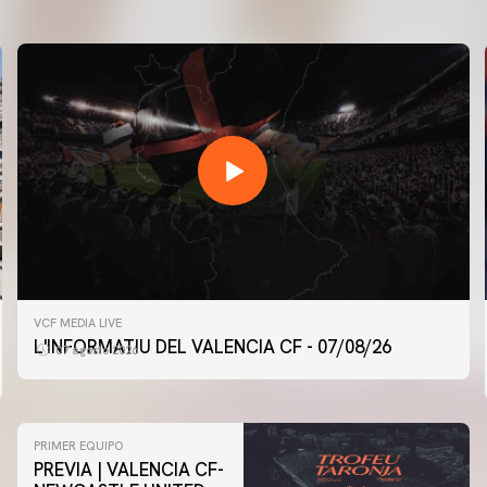
VCF MEDIA LIVE
L'INFORMATIU DEL VALENCIA CF - 07/08/26
07 agosto 2026
PRIMER EQUIPO
PREVIA | VALENCIA CF-