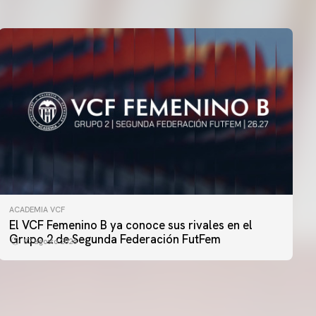
ACADEMIA VCF
PRIMER EQUIPO
El VCF Femenino B ya conoce sus rivales en el
ENTRENAMIENTO DEL VALENCIA CF 6/8/2026
Grupo 2 de Segunda Federación FutFem
07 agosto 2026
06 agosto 2026