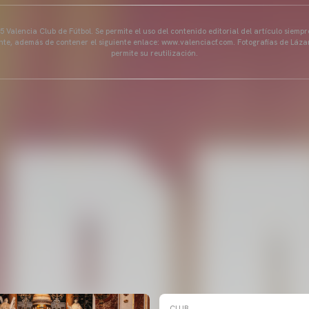
 Valencia Club de Fútbol. Se permite el uso del contenido editorial del artículo siem
ente, además de contener el siguiente enlace: www.valenciacf.com. Fotografías de Lázar
permite su reutilización.
CLUB