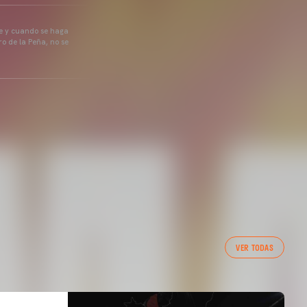
pre y cuando se haga
o de la Peña, no se
VER TODAS