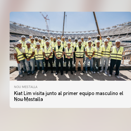
NOU MESTALLA
PRIMER EQUIPO
Kiat Lim visita junto al primer equipo masculino el
ENTRENAMIENTO DEL VALENCIA CF 7/8/2026
Nou Mestalla
07 agosto 2026
07 agosto 2026