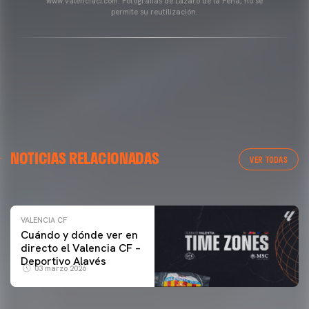
www.valenciacf.com. Fotografías de Lázaro de la Peña, no se
permite su reutilización.
VALENCIA CF
NOTICIAS RELACIONADAS
ENTRENAMIENTO DEL VALENCIA CF 04/03/26
VER TODAS
04 marzo 2026
VALENCIA CF
Cuándo y dónde ver en
directo el Valencia CF –
Deportivo Alavés
03 marzo 2026