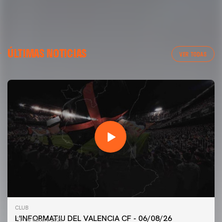
ÚLTIMAS NOTICIAS
VER TODAS
PRIMER EQUIPO
CLUB
ENTRENAMIENTO DEL VALENCIA CF 6/8/2026
L'INFORMATIU DEL VALENCIA CF - 06/08/26
06 agosto 2026