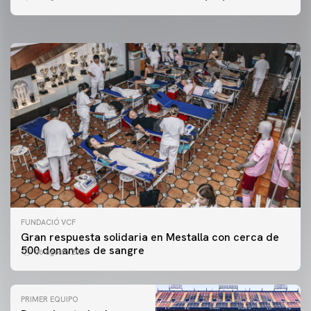
06 agosto 2026
FUNDACIÓ VCF
Gran respuesta solidaria en Mestalla con cerca de
500 donantes de sangre
06 agosto 2026
PRIMER EQUIPO