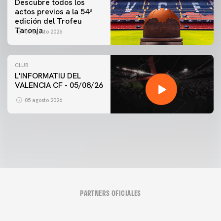
Descubre todos los
actos previos a la 54ª
edición del Trofeu
Taronja
06 agosto 2026
CLUB
L'INFORMATIU DEL
PRIMER EQUIPO
VALENCIA CF - 05/08/26
ENTRENAMIENTO MATINAL DEL VALENCIA CF
5/8/2026
05 agosto 2026
05 agosto 2026
PARTNERS OFICIALES