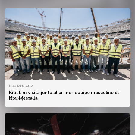
NOU MESTALLA
Kiat Lim visita junto al primer equipo masculino el
Nou Mestalla
07 agosto 2026