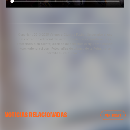
Copyright 2013-2025 Valencia Club de Fútbol. Se permite el uso
del contenido editorial del artículo siempre y cuando se haga
referencia a su fuente, además de contener el siguiente enlace:
www.valenciacf.com. Fotografías de Lázaro de la Peña, no se
permite su reutilización.
NOTICIAS RELACIONADAS
VER TODAS