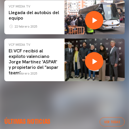
VCF MEDIA TV
Llegada del autobús del
equipo
22 febrero 2025
VCF MEDIA TV
El VCF recibió al
expiloto valenciano
Jorge Martínez 'ASPAR'
y propietario del ''aspar
team'
09 febrero 2025
ÚLTIMAS NOTICIAS
VER TODAS