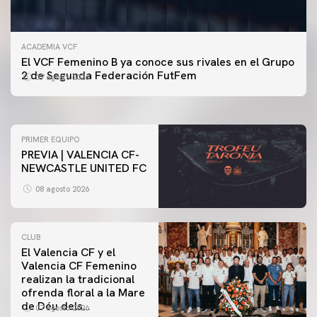
ACADEMIA VCF
PRIMER EQUIPO
El VCF Femenino B ya conoce sus rivales en el Grupo
ENTRENAMIENTO DEL VALENCIA CF 7/8/2026
2 de Segunda Federación FutFem
07 agosto 2026
07 agosto 2026
PRIMER EQUIPO
PREVIA | VALENCIA CF-
NEWCASTLE UNITED FC
08 agosto 2026
CLUB
El Valencia CF y el
Valencia CF Femenino
realizan la tradicional
ofrenda floral a la Mare
de Déu dels
07 agosto 2026