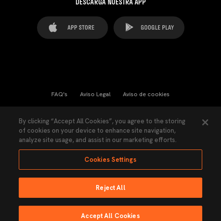
DESCARGA NUESTRA APP
FAQ's
Aviso Legal
Aviso de cookies
Cookies Settings
Contactos
Prensa
By clicking “Accept All Cookies”, you agree to the storing
of cookies on your device to enhance site navigation,
Ley Transparencia
Política de Privacidad
analyze site usage, and assist in our marketing efforts.
Accesibilidad
Cookies Settings
Reject All
Ninguna parte de esta página puede ser reproducida sin el permiso del Valencia
CF © 2026 Valencia CF.
Accept All Cookies