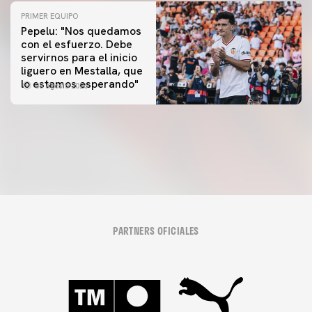
PRIMER EQUIPO
Pepelu: "Nos quedamos
con el esfuerzo. Debe
servirnos para el inicio
PRIMER EQUIPO
liguero en Mestalla, que
Las fotos del Valencia CF-Newcastle United FC
PRIMER EQUIPO
lo estamos esperando"
08 agosto 2026
MESTALLA 📍
08 agosto 2026
08 agosto 2026
PARTNERS OFICIALES