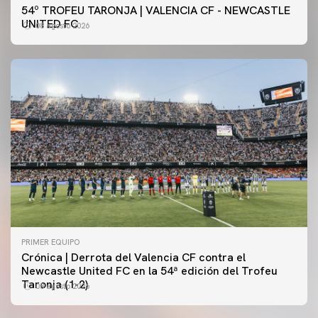
54º TROFEU TARONJA | VALENCIA CF - NEWCASTLE
UNITED FC
08 agosto 2026
PRIMER EQUIPO
Crónica | Derrota del Valencia CF contra el
Newcastle United FC en la 54ª edición del Trofeu
Taronja (1-2)
08 agosto 2026