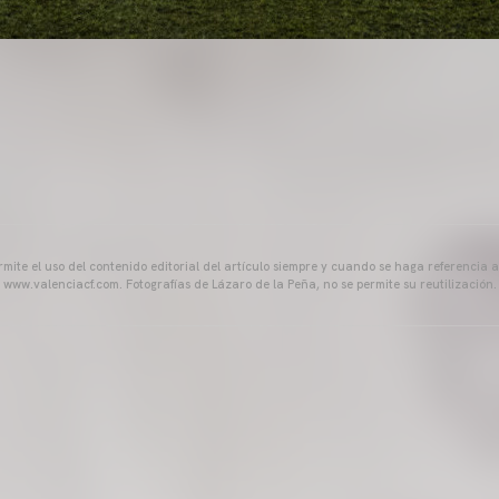
mite el uso del contenido editorial del artículo siempre y cuando se haga referencia 
www.valenciacf.com. Fotografías de Lázaro de la Peña, no se permite su reutilización.