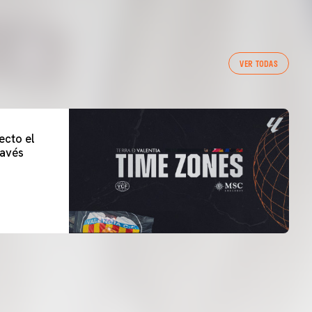
VER TODAS
ecto el
lavés