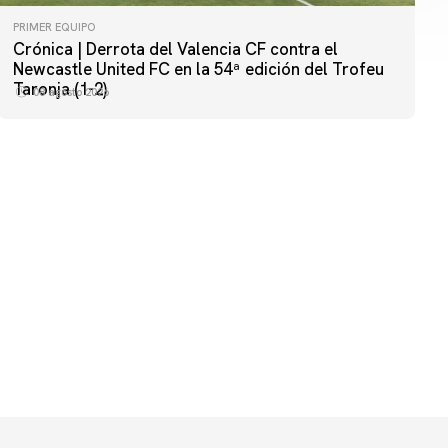
PRIMER EQUIPO
Crónica | Derrota del Valencia CF contra el
PRIMER EQUIPO
Newcastle United FC en la 54ª edición del Trofeu
MESTALLA 📍
Taronja (1-2)
08 agosto 2026
08 agosto 2026