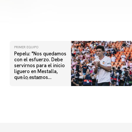
PRIMER EQUIPO
Pepelu: "Nos quedamos
con el esfuerzo. Debe
servirnos para el inicio
liguero en Mestalla,
que lo estamos
08 agosto 2026
esperando"