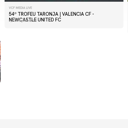
VCF MEDIA LIVE
54º TROFEU TARONJA | VALENCIA CF -
PRIMER EQUIPO
NEWCASTLE UNITED FC
08 agosto 2026
Las fotos del Valencia CF-Newcastle United FC
08 agosto 2026