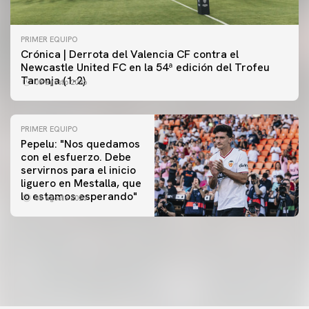
PRIMER EQUIPO
Crónica | Derrota del Valencia CF contra el
Newcastle United FC en la 54ª edición del Trofeu
Taronja (1-2)
08 agosto 2026
PRIMER EQUIPO
Pepelu: "Nos quedamos
con el esfuerzo. Debe
servirnos para el inicio
PRIMER EQUIPO
liguero en Mestalla, que
Las fotos del Valencia CF-Newcastle United FC
PRIMER EQUIPO
lo estamos esperando"
08 agosto 2026
MESTALLA 📍
08 agosto 2026
08 agosto 2026