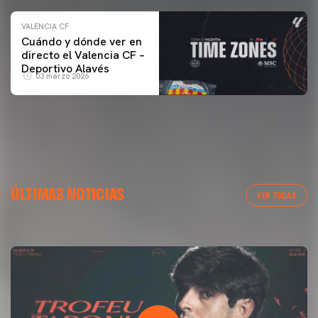
VALENCIA CF
Cuándo y dónde ver en
directo el Valencia CF –
Deportivo Alavés
03 marzo 2026
PRIMER EQUIPO
GALERÍA | VALENCIA CF - NEWCASTLE UNITED FC
ÚLTIMAS NOTICIAS
54ª EDICIÓN TROFEU TARONJA
VER TODAS
08 agosto 2026