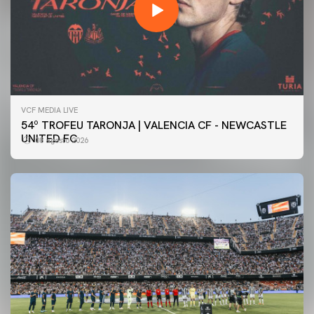
VCF MEDIA LIVE
54º TROFEU TARONJA | VALENCIA CF - NEWCASTLE
UNITED FC
08 agosto 2026