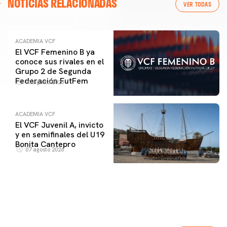
NOTICIAS RELACIONADAS
VER TODAS
ACADEMIA VCF
El VCF Femenino B ya
conoce sus rivales en el
Grupo 2 de Segunda
Federación FutFem
07 agosto 2026
ACADEMIA VCF
El VCF Juvenil A, invicto
y en semifinales del U19
Bonita Cantepro
07 agosto 2026