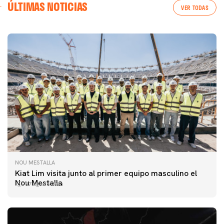
ÚLTIMAS NOTICIAS
VER TODAS
NOU MESTALLA
Kiat Lim visita junto al primer equipo masculino el
Nou Mestalla
07 agosto 2026