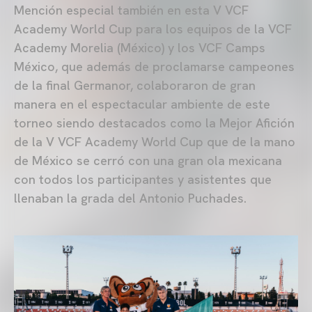
Mención especial también en esta V VCF
Academy World Cup para los equipos de la VCF
Academy Morelia (México) y los VCF Camps
México, que además de proclamarse campeones
de la final Germanor, colaboraron de gran
manera en el espectacular ambiente de este
torneo siendo destacados como la Mejor Afición
de la V VCF Academy World Cup que de la mano
de México se cerró con una gran ola mexicana
con todos los participantes y asistentes que
llenaban la grada del Antonio Puchades.