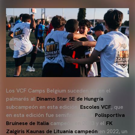
Los VCF Camps Belgium suceden así en el
palmarés al
Dinamo Star SE de Hungría
,
subcampeón en esta edición,
Escoles VCF
, que
en esta edición fue semifinalista, la
Polisportiva
Bruinese de Italia
campeón en 2023 y el
FK
Zalgiris Kaunas de Lituania campeón
en 2022, un