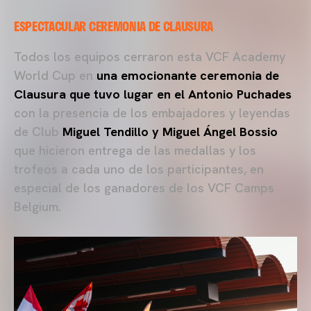
ESPECTACULAR CEREMONIA DE CLAUSURA
Todos los equipos cerraron esta VCF Academy
World Cup en
una emocionante
ceremonia de
Clausura que tuvo lugar en el Antonio Puchades
con la presencia de los embajadores y leyendas
de Club
Miguel Tendillo y Miguel Ángel Bossio
que hicieron entrega de las medallas y los
trofeos a cada uno de los participantes, en
especial de los ganadores de los VCF Camps
Belgium.