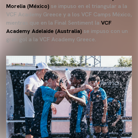
Morelia (México)
se impuso en el triangular a la
VCF Academy Greece y a los VCF Camps México,
mientras que en la Final Sentiment la
VCF
Academy Adelaide (Australia)
se impuso con un
gran gol a la VCF Academy Greece.