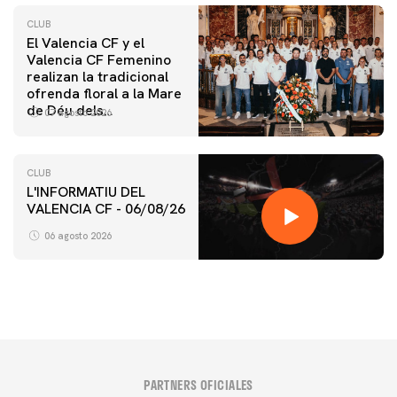
CLUB
El Valencia CF y el
Valencia CF Femenino
realizan la tradicional
ofrenda floral a la Mare
de Déu dels
07 agosto 2026
Desamparats
CLUB
L'INFORMATIU DEL
VALENCIA CF - 06/08/26
06 agosto 2026
PARTNERS OFICIALES