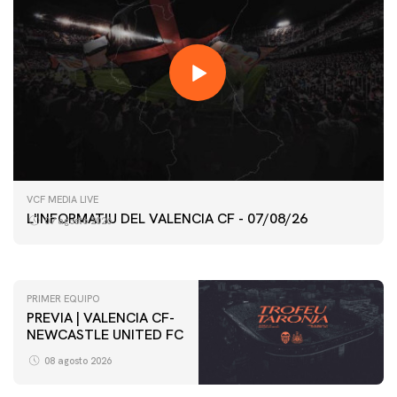
PRIMER EQUIPO
VCF MEDIA LIVE
ENTRENAMIENTO DEL VALENCIA CF 7/8/2026
L'INFORMATIU DEL VALENCIA CF - 07/08/26
07 agosto 2026
07 agosto 2026
PRIMER EQUIPO
PREVIA | VALENCIA CF-
NEWCASTLE UNITED FC
08 agosto 2026