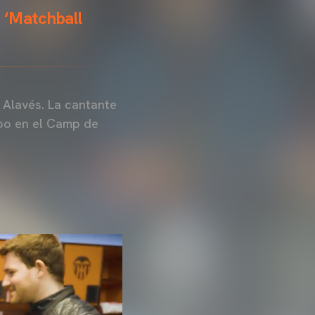
a ‘Matchball
o Alavés. La cantante
ipo en el Camp de