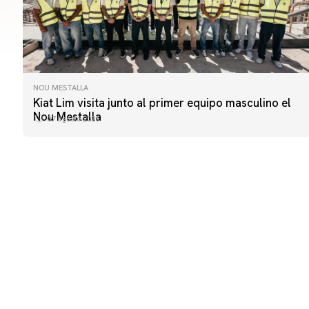
NOU MESTALLA
PRIMER EQUIPO
Kiat Lim visita junto al primer equipo masculino el
ENTRENAMIENTO DEL VALENCIA CF 7/8/2026
Nou Mestalla
07 agosto 2026
07 agosto 2026