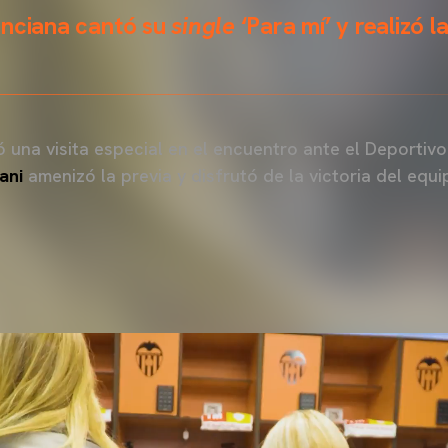
enciana cantó su
single
‘Para mí’ y realizó l
ó una visita especial en el encuentro ante el Deportiv
ani
amenizó la previa y disfrutó de la victoria del equ