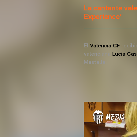
La cantante val
Experience’
El
Valencia CF
recibi
valenciana
Lucía Cas
Mestalla.