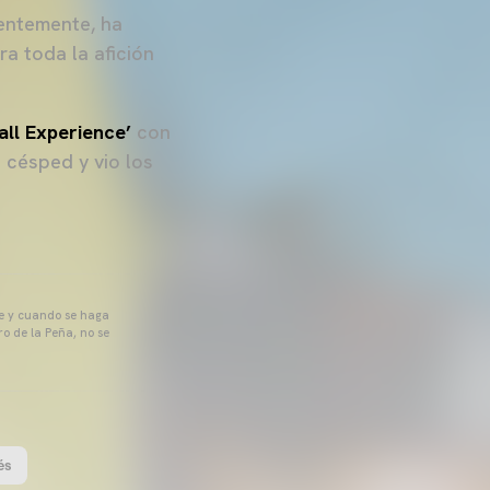
ientemente, ha
ra toda la afición
all Experience’
con
l césped y vio los
pre y cuando se haga
o de la Peña, no se
és