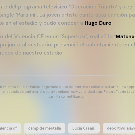
te del programa televisivo ‘Operación Triunfo’ y, rec
single
‘Para mí’. La joven artista cantó ésta canción pa
te en el estadio y pudo conocer a
Hugo Duro
.
o del Valencia CF en un ‘Superbox’, realizó la
‘Matchb
ipo junto al vestuario, presenció el calentamiento en e
ticos de nuestro estadio.
 Valencia Club de Fútbol. Se permite el uso del contenido editorial del artículo siem
ente, además de contener el siguiente enlace: www.valenciacf.com. Fotografías de Lázar
permite su reutilización.
alencia cf
camp de mestalla
Lucía Casani
deportivo alav