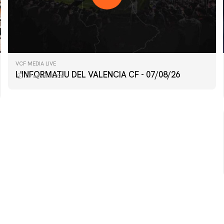
VCF MEDIA LIVE
PRIMER EQUIPO
L'INFORMATIU DEL VALENCIA CF - 07/08/26
07 agosto 2026
ENTRENAMIENTO DEL VALENCIA CF 6/8/2026
06 agosto 2026