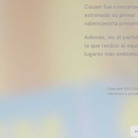
Casani fue concursan
estrenado su primer
valencianista presen
Además, vio el partid
la que recibió al equ
lugares más emblemá
Copyright 2013-2025
referencia a su fu
v