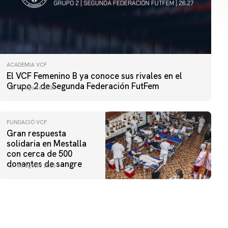
ACADEMIA VCF
El VCF Femenino B ya conoce sus rivales en el
Grupo 2 de Segunda Federación FutFem
07 agosto 2026
FUNDACIÓ VCF
Gran respuesta
solidaria en Mestalla
con cerca de 500
donantes de sangre
06 agosto 2026