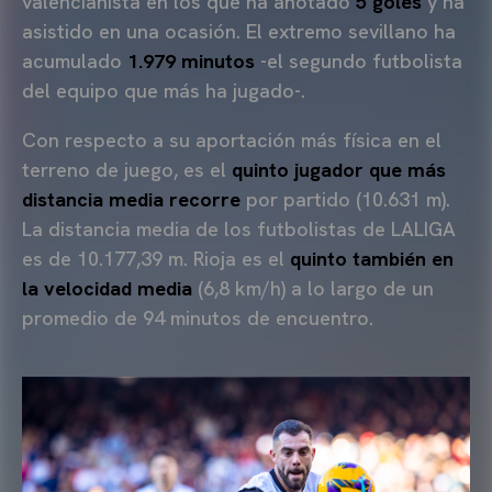
valencianista en los que ha anotado
5 goles
y ha
asistido en una ocasión. El extremo sevillano ha
acumulado
1.979 minutos
-el segundo futbolista
del equipo que más ha jugado-.
Con respecto a su aportación más física en el
terreno de juego, es el
quinto jugador que más
distancia media recorre
por partido (10.631 m).
La distancia media de los futbolistas de LALIGA
es de 10.177,39 m. Rioja es el
quinto también en
la velocidad media
(6,8 km/h) a lo largo de un
promedio de 94 minutos de encuentro.