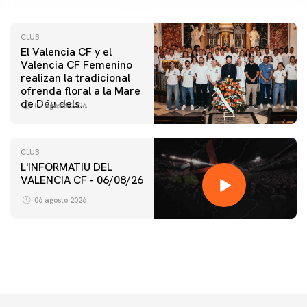
CLUB
El Valencia CF y el
Valencia CF Femenino
realizan la tradicional
ofrenda floral a la Mare
de Déu dels
07 agosto 2026
Desamparats
CLUB
L'INFORMATIU DEL
VALENCIA CF - 06/08/26
PRIMER EQUIPO
ENTRENAMIENTO DEL VALENCIA CF 6/8/2026
06 agosto 2026
06 agosto 2026