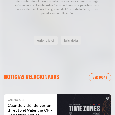
del contenido editorial del artículo siempre y cuando se haga
referencia a su fuente, además de contener el siguiente enlace:
www.valenciacf.com. Fotografías de Lázaro de la Peña, no se
permite su reutilización.
valencia cf
luis rioja
VALENCIA CF
NOTICIAS RELACIONADAS
ENTRENAMIENTO DEL VALENCIA CF 04/03/26
VER TODAS
04 marzo 2026
VALENCIA CF
Cuándo y dónde ver en
directo el Valencia CF –