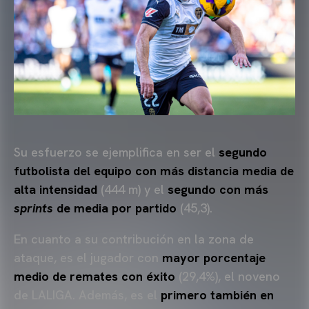
Su esfuerzo se ejemplifica en ser el
segundo
futbolista del equipo con más distancia media de
alta intensidad
(444 m) y el
segundo con más
sprints
de media por partido
(45,3).
En cuanto a su contribución en la zona de
ataque, es el jugador con
mayor porcentaje
medio de remates con éxito
(29,4%), el noveno
de LALIGA. Además, es el
primero también en