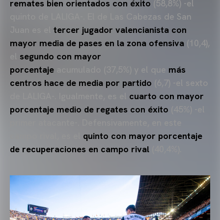
remates bien orientados con éxito
(58,8%) -el
quinto de LALIGA-. El de Las Cabezas de San
Juan es el
tercer jugador valencianista con
mayor media de pases en la zona ofensiva
(10,4),
el
segundo con mayor
porcentaje
acumulado
(37,5%) y el que
más
centros hace de media por partido
(6,7) -el sexto
de LALIGA-. Igualmente, es el
cuarto con mayor
porcentaje medio de regates con éxito
(45%) -el
primer atacante-. Defensivamente, en este
campo rival, es el
quinto con mayor porcentaje
de recuperaciones en campo rival
(40,4%).