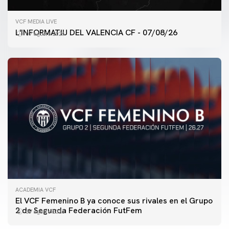
VCF MEDIA LIVE
L'INFORMATIU DEL VALENCIA CF - 07/08/26
07 agosto 2026
ACADEMIA VCF
PRIMER EQUIPO
El VCF Femenino B ya conoce sus rivales en el Grupo
ENTRENAMIENTO DEL VALENCIA CF 7/8/2026
2 de Segunda Federación FutFem
07 agosto 2026
07 agosto 2026