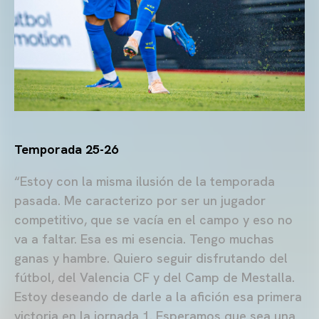
Temporada 25-26
“Estoy con la misma ilusión de la temporada
pasada. Me caracterizo por ser un jugador
competitivo, que se vacía en el campo y eso no
va a faltar. Esa es mi esencia. Tengo muchas
ganas y hambre. Quiero seguir disfrutando del
fútbol, del Valencia CF y del Camp de Mestalla.
Estoy deseando de darle a la afición esa primera
victoria en la jornada 1. Esperamos que sea una