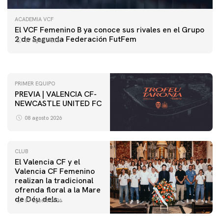
ACADEMIA VCF
PRIMER EQUIPO
El VCF Femenino B ya conoce sus rivales en el Grupo
ENTRENAMIENTO DEL VALENCIA CF 7/8/2026
2 de Segunda Federación FutFem
07 agosto 2026
07 agosto 2026
PRIMER EQUIPO
PREVIA | VALENCIA CF-
NEWCASTLE UNITED FC
08 agosto 2026
CLUB
El Valencia CF y el
Valencia CF Femenino
realizan la tradicional
ofrenda floral a la Mare
de Déu dels
07 agosto 2026
Desamparats