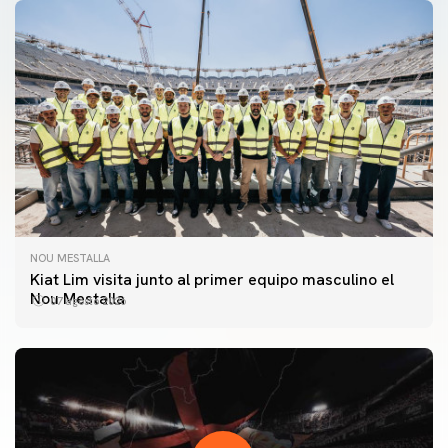
NOU MESTALLA
Kiat Lim visita junto al primer equipo masculino el
Nou Mestalla
07 agosto 2026