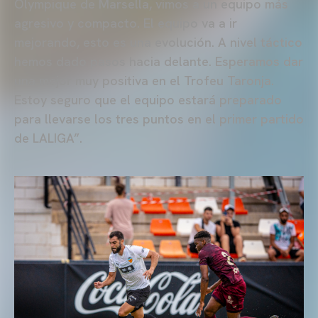
Olympique de Marsella, vimos a un equipo más
agresivo y compacto. El equipo va a ir
mejorando, esto es una evolución. A nivel táctico
hemos dado pasos hacia delante. Esperamos dar
una mejor muy positiva en el Trofeu Taronja.
Estoy seguro que el equipo estará preparado
para llevarse los tres puntos en el primer partido
de LALIGA”.