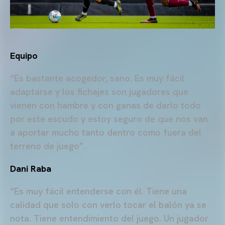
Equipo
“Es bastante acogedor, sano. Es muy fácil
adaptarse y los fichajes son jugadores que
vienen con hambre y con ganas de darlo todo
por este escudo y estoy seguro de que nos van
a aportar mucho tanto dentro como fuera del
terreno de juego”.
Dani Raba
“Es muy fácil entenderse con él. Tiene una
calidad que solo con verlo tocar el balón ya se
nota. Tiene entendimiento del juego. Un jugador