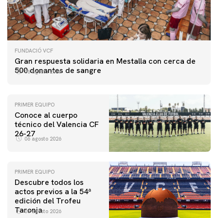
FUNDACIÓ VCF
Gran respuesta solidaria en Mestalla con cerca de
500 donantes de sangre
06 agosto 2026
PRIMER EQUIPO
Conoce al cuerpo
técnico del Valencia CF
26-27
06 agosto 2026
PRIMER EQUIPO
Descubre todos los
actos previos a la 54ª
edición del Trofeu
Taronja
06 agosto 2026