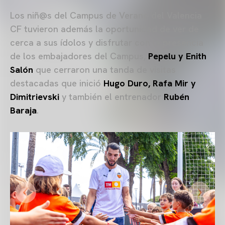
Los niñ@s del Campus de Verano del Valencia
CF tuvieron además la oportunidad de ver de
cerca a sus ídolos y disfrutar con la presencia
de los embajadores del Campus,
Pepelu y Enith
Salón
que cerraron una tanda de visitas
destacadas que inició
Hugo Duro, Rafa Mir y
Dimitrievski
y también el entrenador
Rubén
Baraja
.