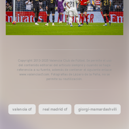
Copyright 2013-2025 Valencia Club de Fútbol. Se permite el uso
del contenido editorial del artículo siempre y cuando se haga
referencia a su fuente, además de contener el siguiente enlace:
www.valenciacf.com. Fotografías de Lázaro de la Peña, no se
permite su reutilización.
valencia cf
real madrid cf
giorgi-mamardashvili