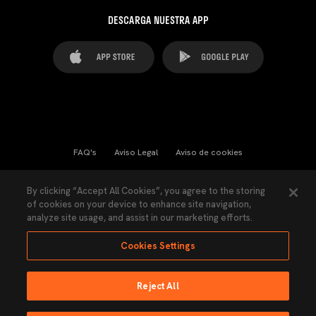
DESCARGA NUESTRA APP
FAQ's
Aviso Legal
Aviso de cookies
Cookies Settings
Contactos
Prensa
By clicking “Accept All Cookies”, you agree to the storing
of cookies on your device to enhance site navigation,
Ley Transparencia
Política de Privacidad
analyze site usage, and assist in our marketing efforts.
Accesibilidad
Cookies Settings
Reject All
Ninguna parte de esta página puede ser reproducida sin el permiso del Valencia