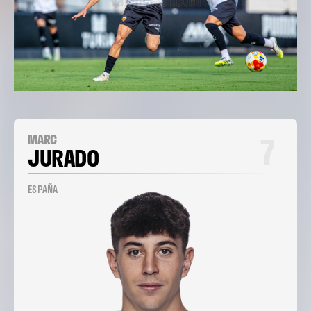
7
MARC
JURADO
ESPAÑA