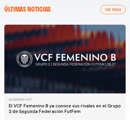
ÚLTIMAS NOTICIAS
VER TODAS
ACADEMIA VCF
PRIMER EQUIPO
El VCF Femenino B ya conoce sus rivales en el Grupo
ENTRENAMIENTO DEL VALENCIA CF 7/8/2026
2 de Segunda Federación FutFem
07 agosto 2026
07 agosto 2026