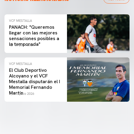
VCF MESTALLA
PANACH: "Queremos
llegar con las mejores
sensaciones posibles a
la temporada"
27 julio 2026
VCF MESTALLA
El Club Deportivo
Alcoyano y el VCF
Mestalla disputarán el I
Memorial Fernando
Martín
16 julio 2026