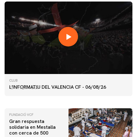
PRIMER EQUIPO
CLUB
ENTRENAMIENTO DEL VALENCIA CF 6/8/2026
L'INFORMATIU DEL VALENCIA CF - 06/08/26
06 agosto 2026
06 agosto 2026
FUNDACIÓ VCF
Gran respuesta
solidaria en Mestalla
con cerca de 500