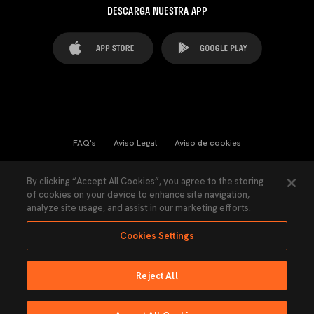
DESCARGA NUESTRA APP
FAQ's
Aviso Legal
Aviso de cookies
Cookies Settings
Contactos
Prensa
By clicking “Accept All Cookies”, you agree to the storing
of cookies on your device to enhance site navigation,
Ley Transparencia
Política de Privacidad
analyze site usage, and assist in our marketing efforts.
Accesibilidad
Cookies Settings
Reject All
Ninguna parte de esta página puede ser reproducida sin el permiso del Valencia
CF © 2026 Valencia CF.