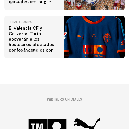
donantes de sangre
06 agosto 2026
PRIMER EQUIPO
El Valencia CF y
Cervezas Turia
apoyarán a los
hosteleros afectados
por los incendios con
07 agosto 2026
una iniciativa especial
en el Trofeu Taronja
PARTNERS OFICIALES