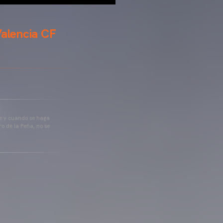
Valencia CF
pre y cuando se haga
o de la Peña, no se