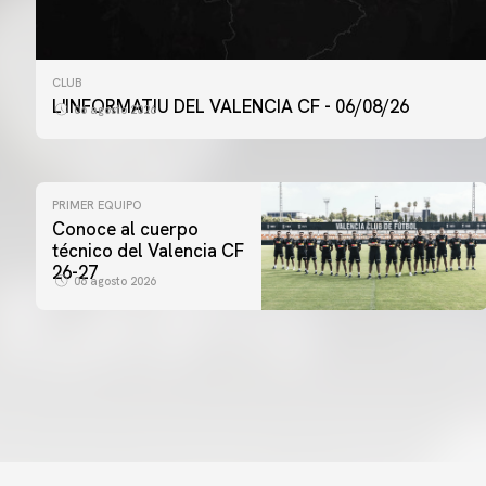
CLUB
L'INFORMATIU DEL VALENCIA CF - 06/08/26
06 agosto 2026
PRIMER EQUIPO
Conoce al cuerpo
técnico del Valencia CF
26-27
06 agosto 2026