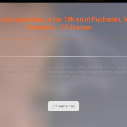
6 de septiembre, a las 18h en el Puchades, 
Femenino - CE Europa
 Valencia Club de Fútbol. Se permite el uso del contenido editorial del artículo siem
ente, además de contener el siguiente enlace: www.valenciacf.com. Fotografías de Lázar
permite su reutilización.
vcf-femenino