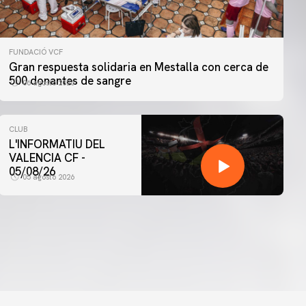
FUNDACIÓ VCF
Gran respuesta solidaria en Mestalla con cerca de
500 donantes de sangre
06 agosto 2026
CLUB
L'INFORMATIU DEL
VALENCIA CF -
05/08/26
05 agosto 2026