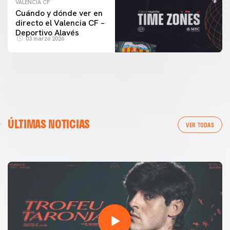
VALENCIA CF
Cuándo y dónde ver en
directo el Valencia CF –
Deportivo Alavés
03 marzo 2026
PRIMER EQUIPO
GALERÍA | VALENCIA CF - NEWCASTLE UNITED FC
ÚLTIMAS NOTICIAS
54ª EDICIÓN TROFEU TARONJA
VER TODAS
08 agosto 2026