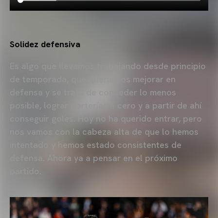
Solidez defensiva
Es algo que llevamos trabajando desde principio
de temporada, que queríamos mejorar en
defensa y se trata de conceder lo menos
posible, lograr porterías a cero y a partir de ahí
conseguir goles. Hoy no ha querido entrar, pero
nos vamos con la cabeza alta de que lo hemos
intentado y hemos estado consistentes de
defensa. Ahora ya a pensar en el próximo
partido.