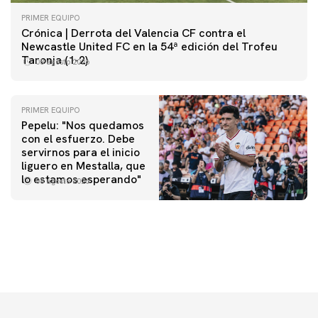
PRIMER EQUIPO
Crónica | Derrota del Valencia CF contra el
Newcastle United FC en la 54ª edición del Trofeu
Taronja (1-2)
08 agosto 2026
PRIMER EQUIPO
Pepelu: "Nos quedamos
con el esfuerzo. Debe
servirnos para el inicio
PRIMER EQUIPO
liguero en Mestalla, que
Las fotos del Valencia CF-Newcastle United FC
PRIMER EQUIPO
lo estamos esperando"
08 agosto 2026
MESTALLA 📍
08 agosto 2026
08 agosto 2026