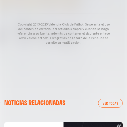
Copyright 2013-2025 Valencia Club de Fútbol. Se permite el uso
del contenido editorial del artículo siempre y cuando se haga
referencia a su fuente, además de contener el siguiente enlace:
www.valenciacf.com. Fotografías de Lázaro de la Peña, no se
permite su reutilización.
VALENCIA CF
NOTICIAS RELACIONADAS
ENTRENAMIENTO DEL VALENCIA CF 04/03/26
VER TODAS
04 marzo 2026