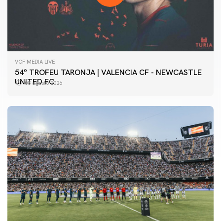
VCF MEDIA LIVE
54º TROFEU TARONJA | VALENCIA CF - NEWCASTLE
UNITED FC
08 agosto 2026