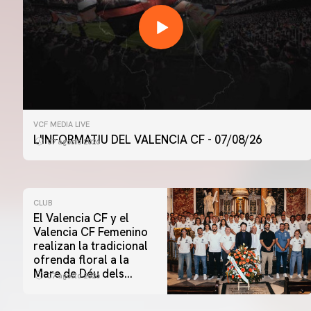
VCF MEDIA LIVE
L'INFORMATIU DEL VALENCIA CF - 07/08/26
07 agosto 2026
CLUB
El Valencia CF y el
Valencia CF Femenino
realizan la tradicional
ofrenda floral a la
Mare de Déu dels
07 agosto 2026
Desamparats