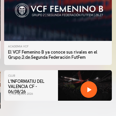
ACADEMIA VCF
El VCF Femenino B ya conoce sus rivales en el
Grupo 2 de Segunda Federación FutFem
07 agosto 2026
CLUB
L'INFORMATIU DEL
VALENCIA CF -
06/08/26
06 agosto 2026