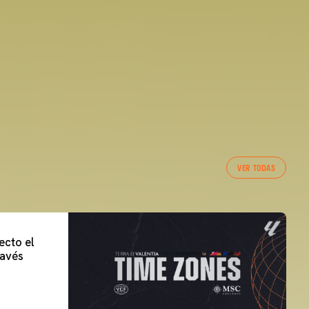
VER TODAS
ecto el
lavés