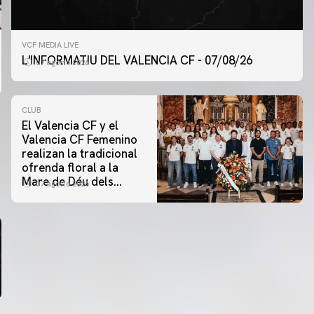
VCF MEDIA LIVE
L'INFORMATIU DEL VALENCIA CF - 07/08/26
07 agosto 2026
CLUB
El Valencia CF y el
Valencia CF Femenino
realizan la tradicional
ofrenda floral a la
Mare de Déu dels
07 agosto 2026
Desamparats