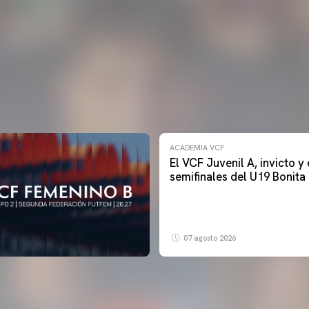
ACADEMIA VCF
El VCF Juvenil A, invicto y
semifinales del U19 Bonit
07 agosto 2026