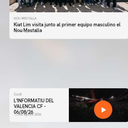
NOU MESTALLA
Kiat Lim visita junto al primer equipo masculino el
Nou Mestalla
07 agosto 2026
CLUB
L'INFORMATIU DEL
VALENCIA CF -
06/08/26
06 agosto 2026