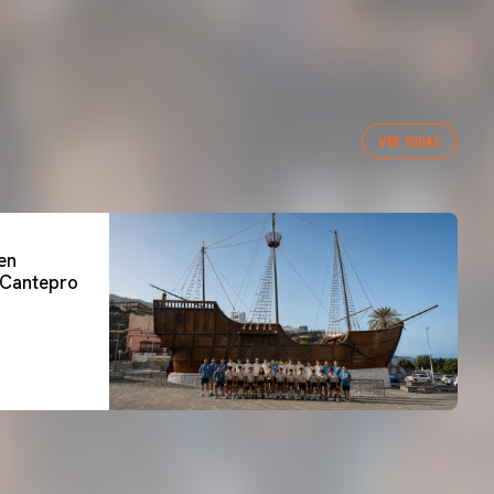
VER TODAS
 en
a Cantepro